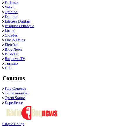
Podcasts
Vida +
Opinião
Esportes
Edições Digitais
Pesquisas Enfoque
Litoral
Cidades
Elas & Delas
Eleições
Blog News
PubliTV
Boqnews TV
Turismo
ETC
Contatos
Fale Conosco
Como anunciar
Quem Somos
Expediente
Clique e ouça