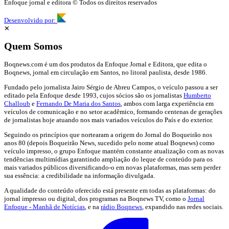
Enfoque jornal e editora © Todos os direitos reservados
Desenvolvido por:
✕
Quem Somos
Boqnews.com é um dos produtos da Enfoque Jornal e Editora, que edita o
Boqnews, jornal em circulação em Santos, no litoral paulista, desde 1986.
Fundado pelo jornalista Jairo Sérgio de Abreu Campos, o veículo passou a ser
editado pela Enfoque desde 1993, cujos sócios são os jornalistas
Humberto
Challoub
e
Fernando De Maria dos Santos
, ambos com larga experiência em
veículos de comunicação e no setor acadêmico, formando centenas de gerações
de jornalistas hoje atuando nos mais variados veículos do País e do exterior.
Seguindo os princípios que nortearam a origem do Jornal do Boqueirão nos
anos 80 (depois Boqueirão News, sucedido pelo nome atual Boqnews) como
veículo impresso, o grupo Enfoque mantém constante atualização com as novas
tendências multimídias garantindo ampliação do leque de conteúdo para os
mais variados públicos diversificando-o em novas plataformas, mas sem perder
sua essência: a credibilidade na informação divulgada.
A qualidade do conteúdo oferecido está presente em todas as plataformas: do
jornal impresso ou digital, dos programas na Boqnews TV, como o
Jornal
Enfoque - Manhã de Notícias
, e na
rádio Boqnews
, expandido nas redes sociais.