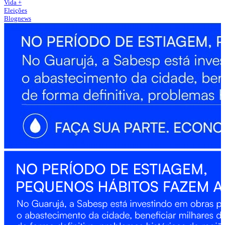
Vida +
Eleições
Blognews