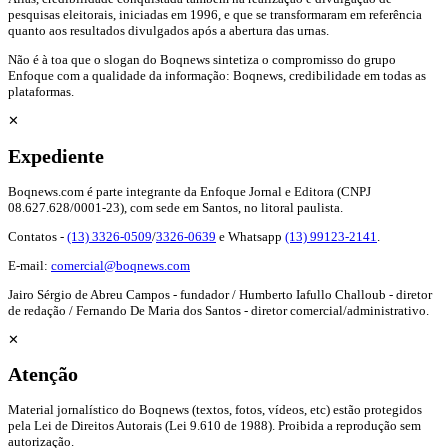
pesquisas eleitorais, iniciadas em 1996, e que se transformaram em referência
quanto aos resultados divulgados após a abertura das urnas.
Não é à toa que o slogan do Boqnews sintetiza o compromisso do grupo
Enfoque com a qualidade da informação: Boqnews, credibilidade em todas as
plataformas.
✕
Expediente
Boqnews.com é parte integrante da Enfoque Jornal e Editora (CNPJ
08.627.628/0001-23), com sede em Santos, no litoral paulista.
Contatos -
(13) 3326-0509
/
3326-0639
e Whatsapp
(13) 99123-2141
.
E-mail:
comercial@boqnews.com
Jairo Sérgio de Abreu Campos - fundador / Humberto Iafullo Challoub - diretor
de redação / Fernando De Maria dos Santos - diretor comercial/administrativo.
✕
Atenção
Material jornalístico do Boqnews (textos, fotos, vídeos, etc) estão protegidos
pela Lei de Direitos Autorais (Lei 9.610 de 1988). Proibida a reprodução sem
autorização.