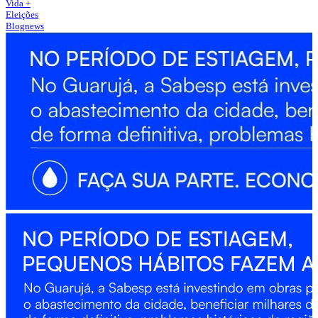
Vida +
Eleições
Blognews