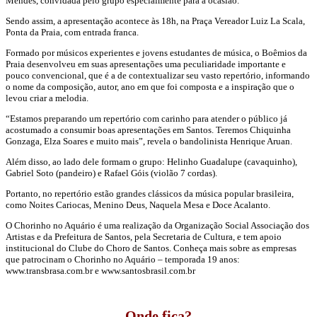
Mendes, convidada pelo grupo especialmente para a ocasião.
Sendo assim, a apresentação acontece às 18h, na Praça Vereador Luiz La Scala,
Ponta da Praia, com entrada franca.
Formado por músicos experientes e jovens estudantes de música, o Boêmios da
Praia desenvolveu em suas apresentações uma peculiaridade importante e
pouco convencional, que é a de contextualizar seu vasto repertório, informando
o nome da composição, autor, ano em que foi composta e a inspiração que o
levou criar a melodia.
“Estamos preparando um repertório com carinho para atender o público já
acostumado a consumir boas apresentações em Santos. Teremos Chiquinha
Gonzaga, Elza Soares e muito mais”, revela o bandolinista Henrique Aruan.
Além disso, ao lado dele formam o grupo: Helinho Guadalupe (cavaquinho),
Gabriel Soto (pandeiro) e Rafael Góis (violão 7 cordas).
Portanto, no repertório estão grandes clássicos da música popular brasileira,
como Noites Cariocas, Menino Deus, Naquela Mesa e Doce Acalanto.
O Chorinho no Aquário é uma realização da Organização Social Associação dos
Artistas e da Prefeitura de Santos, pela Secretaria de Cultura, e tem apoio
institucional do Clube do Choro de Santos. Conheça mais sobre as empresas
que patrocinam o Chorinho no Aquário – temporada 19 anos:
www.transbrasa.com.br e www.santosbrasil.com.br
Onde fica?