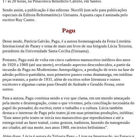
17 às 20 horas, na Pinacoteca Benedicto Calixto, em Santos.
Sendo assim, a publicação é das editoras Nocelli (um selo para publicações
especiais da Editora Reformatório) e Unisanta. A quarta capa é assinada pelo
escritor Ruy Castro.
Pagu
Desse modo, Patrícia Galvão, Pagu, é a autora homenageada da Festa Literária
Internacional de Paraty e tema de mais um livro de sua biógrafa Lúcia Teixeira,
presidente da Universidade Santa Cecília (Unisanta).
Portanto, Pagu está de volta em cinco cadernos manuscritos inéditos dos anos
de 1920 a 1960 (até sua morte), revelando aspectos desconhecidos, a partir da
incursão de Pagu no Modernismo Antropofágico, a produção de texto na fase de
adesão político-partidária, seus primeiros passos como dramaturga, em inéditas
peças teatrais, a partir de 1931, além de escritos sobre literatura e outros
escritores e algumas cartas para Oswald de Andrade e Geraldo Ferraz, entre
outros.
Para a autora, Pagu continua sendo a voz que clama, em um mundo ameaçado
pela morte e desintegração, como o que vivemos, pela conciliação necessária do
papel do pensador, do escritor, entre o trabalho e a cultura. Lúcia também
destaca o interesse de Pagu pelo teatro já em suas primeiras produções, inéditas:
“Esse amor pelo teatro se inicia nos manuscritos que reproduzimos e até a
entrega total ao fazer teatral, como gestora, tradutora, fazendo da transgressão
ato criador, até sua morte, nos anos 1960, em textos belíssimos”.
Além disso, Lúcia é autora da Trilogia Pagu – Livre na Imaginação, no Espaço e