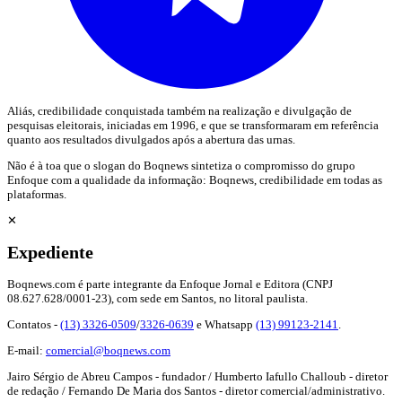
Aliás, credibilidade conquistada também na realização e divulgação de
pesquisas eleitorais, iniciadas em 1996, e que se transformaram em referência
quanto aos resultados divulgados após a abertura das urnas.
Não é à toa que o slogan do Boqnews sintetiza o compromisso do grupo
Enfoque com a qualidade da informação: Boqnews, credibilidade em todas as
plataformas.
✕
Expediente
Boqnews.com é parte integrante da Enfoque Jornal e Editora (CNPJ
08.627.628/0001-23), com sede em Santos, no litoral paulista.
Contatos -
(13) 3326-0509
/
3326-0639
e Whatsapp
(13) 99123-2141
.
E-mail:
comercial@boqnews.com
Jairo Sérgio de Abreu Campos - fundador / Humberto Iafullo Challoub - diretor
de redação / Fernando De Maria dos Santos - diretor comercial/administrativo.