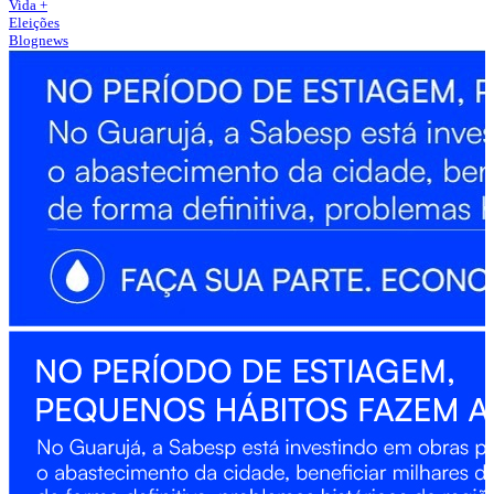
Vida +
Eleições
Blognews