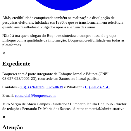
Aliás, credibilidade conquistada também na realização e divulgação de
pesquisas eleitorais, iniciadas em 1996, e que se transformaram em referência
quanto aos resultados divulgados após a abertura das urnas.
Não é à toa que o slogan do Boqnews sintetiza o compromisso do grupo
Enfoque com a qualidade da informação: Boqnews, credibilidade em todas as
plataformas.
✕
Expediente
Boqnews.com é parte integrante da Enfoque Jornal e Editora (CNPJ
08.627.628/0001-23), com sede em Santos, no litoral paulista.
Contatos -
(13) 3326-0509
/
3326-0639
e Whatsapp
(13) 99123-2141
.
E-mail:
comercial@boqnews.com
Jairo Sérgio de Abreu Campos - fundador / Humberto Iafullo Challoub - diretor
de redação / Fernando De Maria dos Santos - diretor comercial/administrativo.
✕
Atenção