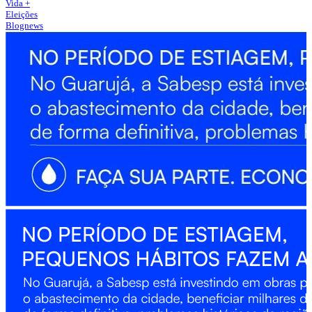
Vida +
Eleições
Blognews