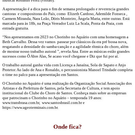
musical Ronaldo Perez (violão).
A apresentação é a dica para o fim de semana prolongado e reverencia grandes
cantoras e compositoras do País, como Elizeth Cardoso, Ademilde Fonseca ,
Carmem Miranda, Nara Leão, Dóris Monteiro, Ângela Maria, entre outras. Está
marcada para às 18h, na Praça Vereador Luiz La Scala, Ponta da Praia, com
entrada gratuita.
“Nos apresentamos em 2023 no Chorinho no Aquário com uma homenagem a
Beth Carvalho. Dessa vez vamos passear por clássicos da era pré bossa nova,
resgatando a densidade do samba-canção e a agilidade rítmica do choro, além
de mostrar nosso trabalho autoral ”, revela Ana. Entre as músicas estão grandes
sucessos como Ô Abre Alas, Se acaso você chegasse e Diz que fui por aí.
O trabalho autoral ganha vida com Licença a Janaína, Sola de Sapato e Anjo
Protetor. Ao lado de Ana e Ronaldo, o percussionista Manoel Trindade completa
o time no palco para a apresentação em Santos.
O Chorinho no Aquário é uma realização da Organização Social Associação dos
Artistas e da Prefeitura de Santos, pela Secretaria de Cultura, e tem apoio
institucional do Clube do Choro de Santos. Conheça mais sobre as empresas
que patrocinam o Chorinho no Aquário – temporada 19 anos:
www.transbrasa.com.br, www.santosbrasil.com.br e
https://www.ageoterminais.com.br.
Onde fica?