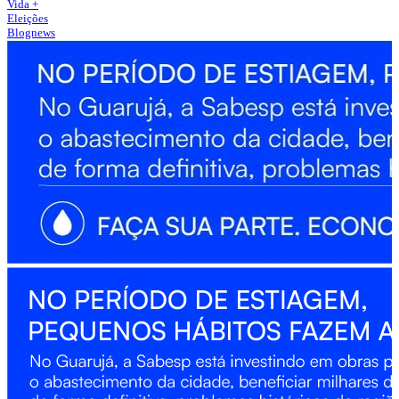
Vida +
Eleições
Blognews