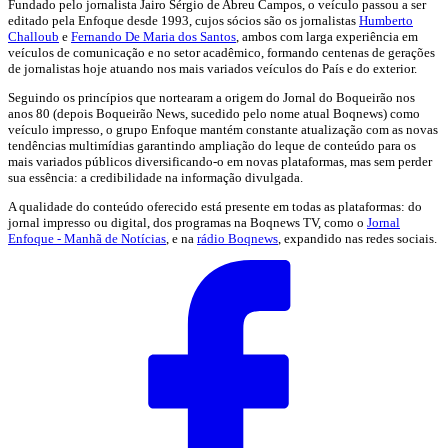
Fundado pelo jornalista Jairo Sérgio de Abreu Campos, o veículo passou a ser
editado pela Enfoque desde 1993, cujos sócios são os jornalistas
Humberto
Challoub
e
Fernando De Maria dos Santos
, ambos com larga experiência em
veículos de comunicação e no setor acadêmico, formando centenas de gerações
de jornalistas hoje atuando nos mais variados veículos do País e do exterior.
Seguindo os princípios que nortearam a origem do Jornal do Boqueirão nos
anos 80 (depois Boqueirão News, sucedido pelo nome atual Boqnews) como
veículo impresso, o grupo Enfoque mantém constante atualização com as novas
tendências multimídias garantindo ampliação do leque de conteúdo para os
mais variados públicos diversificando-o em novas plataformas, mas sem perder
sua essência: a credibilidade na informação divulgada.
A qualidade do conteúdo oferecido está presente em todas as plataformas: do
jornal impresso ou digital, dos programas na Boqnews TV, como o
Jornal
Enfoque - Manhã de Notícias
, e na
rádio Boqnews
, expandido nas redes sociais.