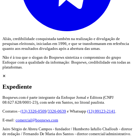
Aliás, credibilidade conquistada também na realização e divulgação de
pesquisas eleitorais, iniciadas em 1996, e que se transformaram em referência
quanto aos resultados divulgados após a abertura das urnas.
Não é à toa que o slogan do Boqnews sintetiza o compromisso do grupo
Enfoque com a qualidade da informação: Boqnews, credibilidade em todas as
plataformas.
✕
Expediente
Boqnews.com é parte integrante da Enfoque Jornal e Editora (CNPJ
08.627.628/0001-23), com sede em Santos, no litoral paulista.
Contatos -
(13) 3326-0509
/
3326-0639
e Whatsapp
(13) 99123-2141
.
E-mail:
comercial@boqnews.com
Jairo Sérgio de Abreu Campos - fundador / Humberto Iafullo Challoub - diretor
de redação / Fernando De Maria dos Santos - diretor comercial/administrativo.