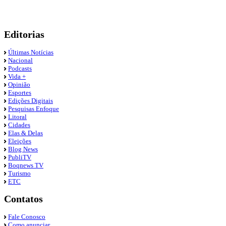
Editorias
Últimas Notícias
Nacional
Podcasts
Vida +
Opinião
Esportes
Edições Digitais
Pesquisas Enfoque
Litoral
Cidades
Elas & Delas
Eleições
Blog News
PubliTV
Boqnews TV
Turismo
ETC
Contatos
Fale Conosco
Como anunciar