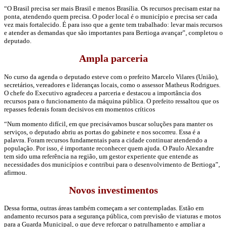
“O Brasil precisa ser mais Brasil e menos Brasília. Os recursos precisam estar na
ponta, atendendo quem precisa. O poder local é o município e precisa ser cada
vez mais fortalecido. É para isso que a gente tem trabalhado: levar mais recursos
e atender as demandas que são importantes para Bertioga avançar”, completou o
deputado.
Ampla parceria
No curso da agenda o deputado esteve com o prefeito Marcelo Vilares (União),
secretários, vereadores e lideranças locais, como o assessor Matheus Rodrigues.
O chefe do Executivo agradeceu a parceria e destacou a importância dos
recursos para o funcionamento da máquina pública. O prefeito ressaltou que os
repasses federais foram decisivos em momentos críticos
“Num momento difícil, em que precisávamos buscar soluções para manter os
serviços, o deputado abriu as portas do gabinete e nos socorreu. Essa é a
palavra. Foram recursos fundamentais para a cidade continuar atendendo a
população. Por isso, é importante reconhecer quem ajuda. O Paulo Alexandre
tem sido uma referência na região, um gestor experiente que entende as
necessidades dos municípios e contribui para o desenvolvimento de Bertioga”,
afirmou.
Novos investimentos
Dessa forma, outras áreas também começam a ser contempladas. Estão em
andamento recursos para a segurança pública, com previsão de viaturas e motos
para a Guarda Municipal, o que deve reforçar o patrulhamento e ampliar a