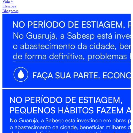
Vida +
Eleições
Blognews