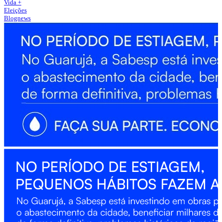
Vida +
Eleições
Blognews