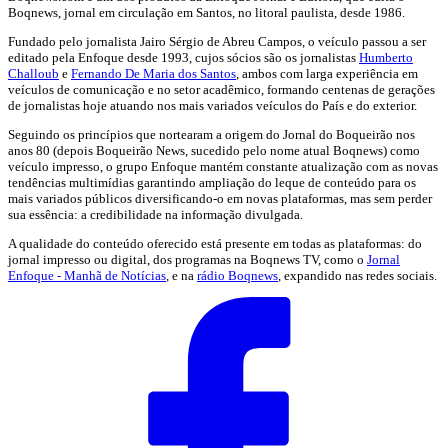
Boqnews, jornal em circulação em Santos, no litoral paulista, desde 1986.
Fundado pelo jornalista Jairo Sérgio de Abreu Campos, o veículo passou a ser
editado pela Enfoque desde 1993, cujos sócios são os jornalistas
Humberto
Challoub
e
Fernando De Maria dos Santos
, ambos com larga experiência em
veículos de comunicação e no setor acadêmico, formando centenas de gerações
de jornalistas hoje atuando nos mais variados veículos do País e do exterior.
Seguindo os princípios que nortearam a origem do Jornal do Boqueirão nos
anos 80 (depois Boqueirão News, sucedido pelo nome atual Boqnews) como
veículo impresso, o grupo Enfoque mantém constante atualização com as novas
tendências multimídias garantindo ampliação do leque de conteúdo para os
mais variados públicos diversificando-o em novas plataformas, mas sem perder
sua essência: a credibilidade na informação divulgada.
A qualidade do conteúdo oferecido está presente em todas as plataformas: do
jornal impresso ou digital, dos programas na Boqnews TV, como o
Jornal
Enfoque - Manhã de Notícias
, e na
rádio Boqnews
, expandido nas redes sociais.