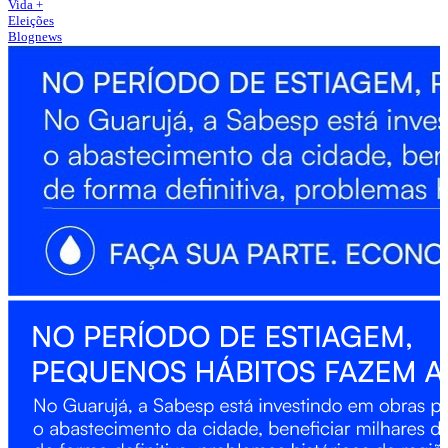
Vida +
Eleições
Blognews