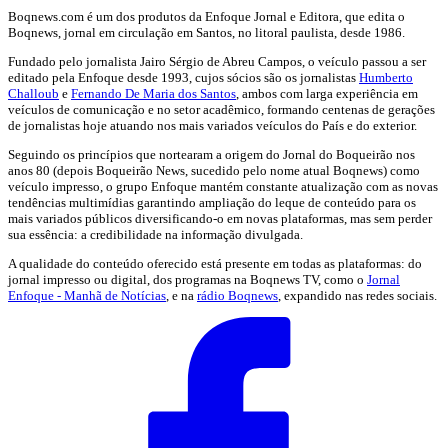
Boqnews.com é um dos produtos da Enfoque Jornal e Editora, que edita o
Boqnews, jornal em circulação em Santos, no litoral paulista, desde 1986.
Fundado pelo jornalista Jairo Sérgio de Abreu Campos, o veículo passou a ser
editado pela Enfoque desde 1993, cujos sócios são os jornalistas
Humberto
Challoub
e
Fernando De Maria dos Santos
, ambos com larga experiência em
veículos de comunicação e no setor acadêmico, formando centenas de gerações
de jornalistas hoje atuando nos mais variados veículos do País e do exterior.
Seguindo os princípios que nortearam a origem do Jornal do Boqueirão nos
anos 80 (depois Boqueirão News, sucedido pelo nome atual Boqnews) como
veículo impresso, o grupo Enfoque mantém constante atualização com as novas
tendências multimídias garantindo ampliação do leque de conteúdo para os
mais variados públicos diversificando-o em novas plataformas, mas sem perder
sua essência: a credibilidade na informação divulgada.
A qualidade do conteúdo oferecido está presente em todas as plataformas: do
jornal impresso ou digital, dos programas na Boqnews TV, como o
Jornal
Enfoque - Manhã de Notícias
, e na
rádio Boqnews
, expandido nas redes sociais.