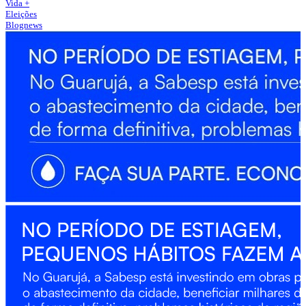
Vida +
Eleições
Blognews