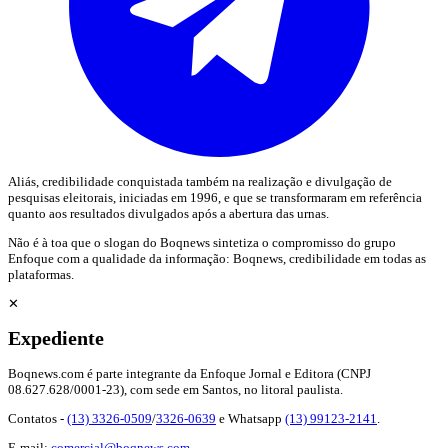
Aliás, credibilidade conquistada também na realização e divulgação de
pesquisas eleitorais, iniciadas em 1996, e que se transformaram em referência
quanto aos resultados divulgados após a abertura das urnas.
Não é à toa que o slogan do Boqnews sintetiza o compromisso do grupo
Enfoque com a qualidade da informação: Boqnews, credibilidade em todas as
plataformas.
✕
Expediente
Boqnews.com é parte integrante da Enfoque Jornal e Editora (CNPJ
08.627.628/0001-23), com sede em Santos, no litoral paulista.
Contatos -
(13) 3326-0509
/
3326-0639
e Whatsapp
(13) 99123-2141
.
E-mail:
comercial@boqnews.com