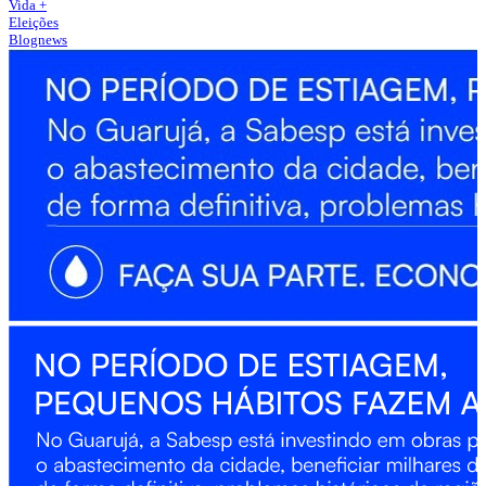
Vida +
Eleições
Blognews