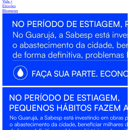
Vida +
Eleições
Blognews