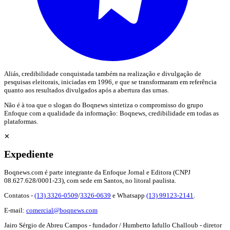
Aliás, credibilidade conquistada também na realização e divulgação de
pesquisas eleitorais, iniciadas em 1996, e que se transformaram em referência
quanto aos resultados divulgados após a abertura das urnas.
Não é à toa que o slogan do Boqnews sintetiza o compromisso do grupo
Enfoque com a qualidade da informação: Boqnews, credibilidade em todas as
plataformas.
✕
Expediente
Boqnews.com é parte integrante da Enfoque Jornal e Editora (CNPJ
08.627.628/0001-23), com sede em Santos, no litoral paulista.
Contatos -
(13) 3326-0509
/
3326-0639
e Whatsapp
(13) 99123-2141
.
E-mail:
comercial@boqnews.com
Jairo Sérgio de Abreu Campos - fundador / Humberto Iafullo Challoub - diretor