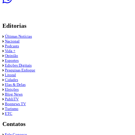
Editorias
Últimas Notícias
Nacional
Podcasts
Vida +
Opinião
Esportes
Edições Digitais
Pesquisas Enfoque
Litoral
Cidades
Elas & Delas
Eleições
Blog News
PubliTV
Boqnews TV
Turismo
ETC
Contatos
Fale Conosco