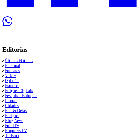
Editorias
Últimas Notícias
Nacional
Podcasts
Vida +
Opinião
Esportes
Edições Digitais
Pesquisas Enfoque
Litoral
Cidades
Elas & Delas
Eleições
Blog News
PubliTV
Boqnews TV
Turismo