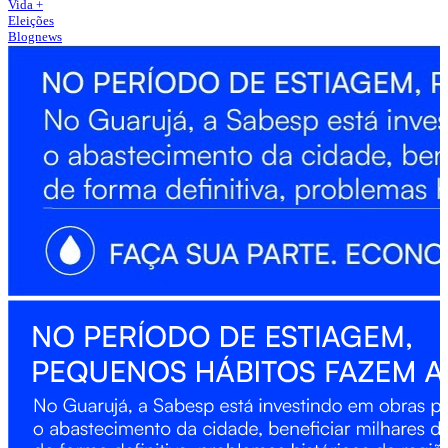
Vida +
Eleições
Blognews