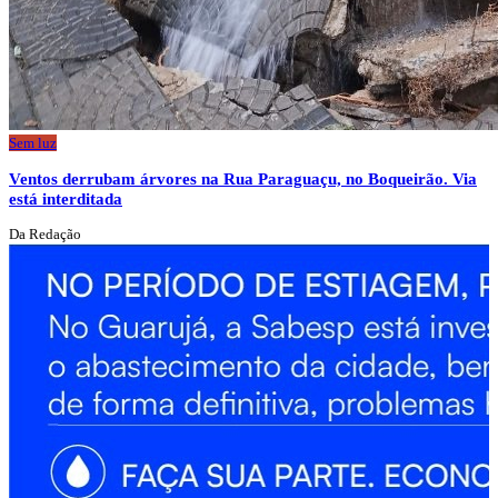
Sem luz
Ventos derrubam árvores na Rua Paraguaçu, no Boqueirão. Via
está interditada
Da Redação