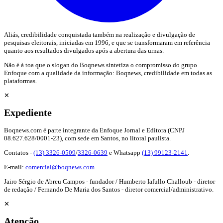
Aliás, credibilidade conquistada também na realização e divulgação de
pesquisas eleitorais, iniciadas em 1996, e que se transformaram em referência
quanto aos resultados divulgados após a abertura das urnas.
Não é à toa que o slogan do Boqnews sintetiza o compromisso do grupo
Enfoque com a qualidade da informação: Boqnews, credibilidade em todas as
plataformas.
✕
Expediente
Boqnews.com é parte integrante da Enfoque Jornal e Editora (CNPJ
08.627.628/0001-23), com sede em Santos, no litoral paulista.
Contatos -
(13) 3326-0509
/
3326-0639
e Whatsapp
(13) 99123-2141
.
E-mail:
comercial@boqnews.com
Jairo Sérgio de Abreu Campos - fundador / Humberto Iafullo Challoub - diretor
de redação / Fernando De Maria dos Santos - diretor comercial/administrativo.
✕
Atenção