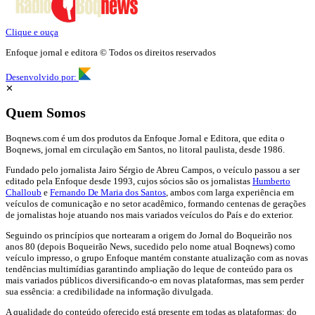
Clique e ouça
Enfoque jornal e editora © Todos os direitos reservados
Desenvolvido por:
✕
Quem Somos
Boqnews.com é um dos produtos da Enfoque Jornal e Editora, que edita o
Boqnews, jornal em circulação em Santos, no litoral paulista, desde 1986.
Fundado pelo jornalista Jairo Sérgio de Abreu Campos, o veículo passou a ser
editado pela Enfoque desde 1993, cujos sócios são os jornalistas
Humberto
Challoub
e
Fernando De Maria dos Santos
, ambos com larga experiência em
veículos de comunicação e no setor acadêmico, formando centenas de gerações
de jornalistas hoje atuando nos mais variados veículos do País e do exterior.
Seguindo os princípios que nortearam a origem do Jornal do Boqueirão nos
anos 80 (depois Boqueirão News, sucedido pelo nome atual Boqnews) como
veículo impresso, o grupo Enfoque mantém constante atualização com as novas
tendências multimídias garantindo ampliação do leque de conteúdo para os
mais variados públicos diversificando-o em novas plataformas, mas sem perder
sua essência: a credibilidade na informação divulgada.
A qualidade do conteúdo oferecido está presente em todas as plataformas: do