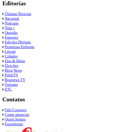
Editorias
Últimas Notícias
Nacional
Podcasts
Vida +
Opinião
Esportes
Edições Digitais
Pesquisas Enfoque
Litoral
Cidades
Elas & Delas
Eleições
Blog News
PubliTV
Boqnews TV
Turismo
ETC
Contatos
Fale Conosco
Como anunciar
Quem Somos
Expediente