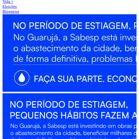
Vida +
Eleições
Blognews