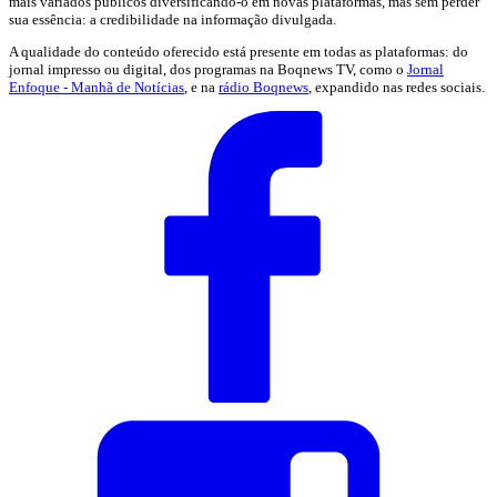
mais variados públicos diversificando-o em novas plataformas, mas sem perder
sua essência: a credibilidade na informação divulgada.
A qualidade do conteúdo oferecido está presente em todas as plataformas: do
jornal impresso ou digital, dos programas na Boqnews TV, como o
Jornal
Enfoque - Manhã de Notícias
, e na
rádio Boqnews
, expandido nas redes sociais.