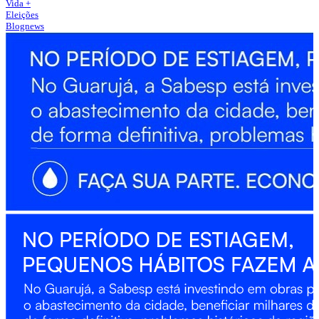
Vida +
Eleições
Blognews