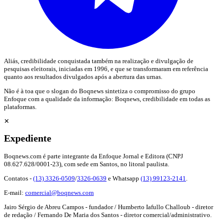
Aliás, credibilidade conquistada também na realização e divulgação de
pesquisas eleitorais, iniciadas em 1996, e que se transformaram em referência
quanto aos resultados divulgados após a abertura das urnas.
Não é à toa que o slogan do Boqnews sintetiza o compromisso do grupo
Enfoque com a qualidade da informação: Boqnews, credibilidade em todas as
plataformas.
✕
Expediente
Boqnews.com é parte integrante da Enfoque Jornal e Editora (CNPJ
08.627.628/0001-23), com sede em Santos, no litoral paulista.
Contatos -
(13) 3326-0509
/
3326-0639
e Whatsapp
(13) 99123-2141
.
E-mail:
comercial@boqnews.com
Jairo Sérgio de Abreu Campos - fundador / Humberto Iafullo Challoub - diretor
de redação / Fernando De Maria dos Santos - diretor comercial/administrativo.