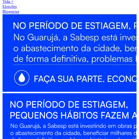
Vida +
Eleições
Blognews