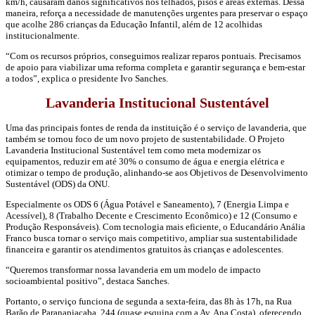
km/h, causaram danos significativos nos telhados, pisos e áreas externas. Dessa
maneira, reforça a necessidade de manutenções urgentes para preservar o espaço
que acolhe 286 crianças da Educação Infantil, além de 12 acolhidas
institucionalmente.
“Com os recursos próprios, conseguimos realizar reparos pontuais. Precisamos
de apoio para viabilizar uma reforma completa e garantir segurança e bem-estar
a todos”, explica o presidente Ivo Sanches.
Lavanderia Institucional Sustentável
Uma das principais fontes de renda da instituição é o serviço de lavanderia, que
também se tornou foco de um novo projeto de sustentabilidade. O Projeto
Lavanderia Institucional Sustentável tem como meta modernizar os
equipamentos, reduzir em até 30% o consumo de água e energia elétrica e
otimizar o tempo de produção, alinhando-se aos Objetivos de Desenvolvimento
Sustentável (ODS) da ONU.
Especialmente os ODS 6 (Água Potável e Saneamento), 7 (Energia Limpa e
Acessível), 8 (Trabalho Decente e Crescimento Econômico) e 12 (Consumo e
Produção Responsáveis). Com tecnologia mais eficiente, o Educandário Anália
Franco busca tornar o serviço mais competitivo, ampliar sua sustentabilidade
financeira e garantir os atendimentos gratuitos às crianças e adolescentes.
“Queremos transformar nossa lavanderia em um modelo de impacto
socioambiental positivo”, destaca Sanches.
Portanto, o serviço funciona de segunda a sexta-feira, das 8h às 17h, na Rua
Barão de Paranapiacaba, 244 (quase esquina com a Av. Ana Costa), oferecendo