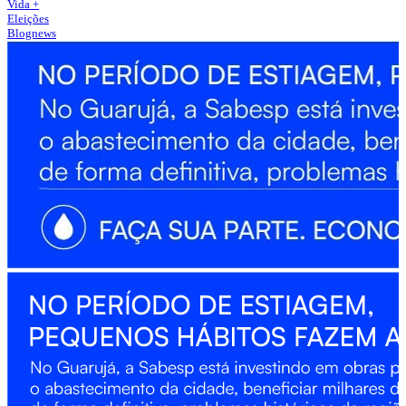
Vida +
Eleições
Blognews