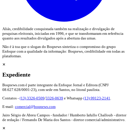
Aliás, credibilidade conquistada também na realização e divulgação de
pesquisas eleitorais, iniciadas em 1996, e que se transformaram em referência
quanto aos resultados divulgados após a abertura das urnas.
Não é à toa que o slogan do Boqnews sintetiza o compromisso do grupo
Enfoque com a qualidade da informação: Boqnews, credibilidade em todas as
plataformas.
✕
Expediente
Boqnews.com é parte integrante da Enfoque Jornal e Editora (CNPJ
08.627.628/0001-23), com sede em Santos, no litoral paulista.
Contatos -
(13) 3326-0509
/
3326-0639
e Whatsapp
(13) 99123-2141
.
E-mail:
comercial@boqnews.com
Jairo Sérgio de Abreu Campos - fundador / Humberto Iafullo Challoub - diretor
de redação / Fernando De Maria dos Santos - diretor comercial/administrativo.
✕