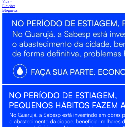
Vida +
Eleições
Blognews