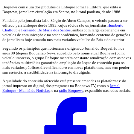
Boqnews.com é um dos produtos da Enfoque Jornal e Editora, que edita o
Boqnews, jornal em circulação em Santos, no litoral paulista, desde 1986.
Fundado pelo jornalista Jairo Sérgio de Abreu Campos, o veículo passou a ser
editado pela Enfoque desde 1993, cujos sócios são os jornalistas
Humberto
Challoub
e
Fernando De Maria dos Santos
, ambos com larga experiência em
veículos de comunicação e no setor acadêmico, formando centenas de gerações
de jornalistas hoje atuando nos mais variados veículos do País e do exterior.
Seguindo os princípios que nortearam a origem do Jornal do Boqueirão nos
anos 80 (depois Boqueirão News, sucedido pelo nome atual Boqnews) como
veículo impresso, o grupo Enfoque mantém constante atualização com as novas
tendências multimídias garantindo ampliação do leque de conteúdo para os
mais variados públicos diversificando-o em novas plataformas, mas sem perder
sua essência: a credibilidade na informação divulgada.
A qualidade do conteúdo oferecido está presente em todas as plataformas: do
jornal impresso ou digital, dos programas na Boqnews TV, como o
Jornal
Enfoque - Manhã de Notícias
, e na
rádio Boqnews
, expandido nas redes sociais.