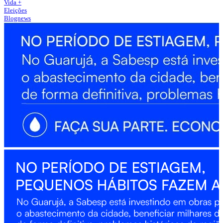
Vida +
Eleições
Blognews