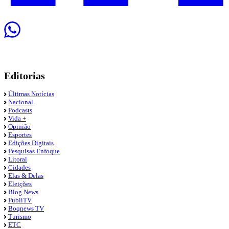
Editorias
Últimas Notícias
Nacional
Podcasts
Vida +
Opinião
Esportes
Edições Digitais
Pesquisas Enfoque
Litoral
Cidades
Elas & Delas
Eleições
Blog News
PubliTV
Boqnews TV
Turismo
ETC