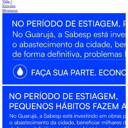
Vida +
Eleições
Blognews