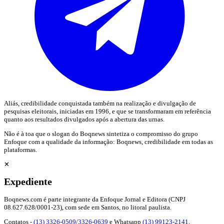
Aliás, credibilidade conquistada também na realização e divulgação de
pesquisas eleitorais, iniciadas em 1996, e que se transformaram em referência
quanto aos resultados divulgados após a abertura das urnas.
Não é à toa que o slogan do Boqnews sintetiza o compromisso do grupo
Enfoque com a qualidade da informação: Boqnews, credibilidade em todas as
plataformas.
✕
Expediente
Boqnews.com é parte integrante da Enfoque Jornal e Editora (CNPJ
08.627.628/0001-23), com sede em Santos, no litoral paulista.
Contatos -
(13) 3326-0509
/
3326-0639
e Whatsapp
(13) 99123-2141
.