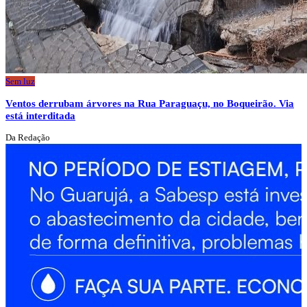
Sem luz
Ventos derrubam árvores na Rua Paraguaçu, no Boqueirão. Via
está interditada
Da Redação