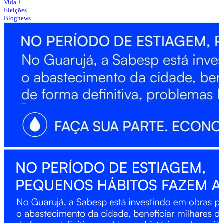
Vida +
Eleições
Blognews