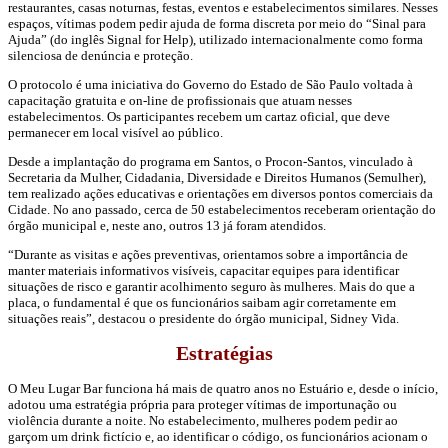
restaurantes, casas noturnas, festas, eventos e estabelecimentos similares. Nesses
espaços, vítimas podem pedir ajuda de forma discreta por meio do “Sinal para
Ajuda” (do inglês Signal for Help), utilizado internacionalmente como forma
silenciosa de denúncia e proteção.
O protocolo é uma iniciativa do Governo do Estado de São Paulo voltada à
capacitação gratuita e on-line de profissionais que atuam nesses
estabelecimentos. Os participantes recebem um cartaz oficial, que deve
permanecer em local visível ao público.
Desde a implantação do programa em Santos, o Procon-Santos, vinculado à
Secretaria da Mulher, Cidadania, Diversidade e Direitos Humanos (Semulher),
tem realizado ações educativas e orientações em diversos pontos comerciais da
Cidade. No ano passado, cerca de 50 estabelecimentos receberam orientação do
órgão municipal e, neste ano, outros 13 já foram atendidos.
“Durante as visitas e ações preventivas, orientamos sobre a importância de
manter materiais informativos visíveis, capacitar equipes para identificar
situações de risco e garantir acolhimento seguro às mulheres. Mais do que a
placa, o fundamental é que os funcionários saibam agir corretamente em
situações reais”, destacou o presidente do órgão municipal, Sidney Vida.
Estratégias
O Meu Lugar Bar funciona há mais de quatro anos no Estuário e, desde o início,
adotou uma estratégia própria para proteger vítimas de importunação ou
violência durante a noite. No estabelecimento, mulheres podem pedir ao
garçom um drink fictício e, ao identificar o código, os funcionários acionam o