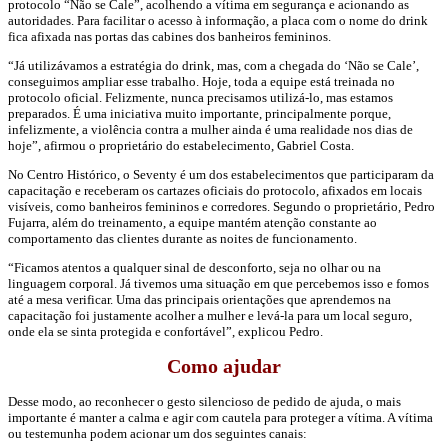
protocolo “Não se Cale”, acolhendo a vítima em segurança e acionando as
autoridades. Para facilitar o acesso à informação, a placa com o nome do drink
fica afixada nas portas das cabines dos banheiros femininos.
“Já utilizávamos a estratégia do drink, mas, com a chegada do ‘Não se Cale’,
conseguimos ampliar esse trabalho. Hoje, toda a equipe está treinada no
protocolo oficial. Felizmente, nunca precisamos utilizá-lo, mas estamos
preparados. É uma iniciativa muito importante, principalmente porque,
infelizmente, a violência contra a mulher ainda é uma realidade nos dias de
hoje”, afirmou o proprietário do estabelecimento, Gabriel Costa.
No Centro Histórico, o Seventy é um dos estabelecimentos que participaram da
capacitação e receberam os cartazes oficiais do protocolo, afixados em locais
visíveis, como banheiros femininos e corredores. Segundo o proprietário, Pedro
Fujarra, além do treinamento, a equipe mantém atenção constante ao
comportamento das clientes durante as noites de funcionamento.
“Ficamos atentos a qualquer sinal de desconforto, seja no olhar ou na
linguagem corporal. Já tivemos uma situação em que percebemos isso e fomos
até a mesa verificar. Uma das principais orientações que aprendemos na
capacitação foi justamente acolher a mulher e levá-la para um local seguro,
onde ela se sinta protegida e confortável”, explicou Pedro.
Como ajudar
Desse modo, ao reconhecer o gesto silencioso de pedido de ajuda, o mais
importante é manter a calma e agir com cautela para proteger a vítima. A vítima
ou testemunha podem acionar um dos seguintes canais: