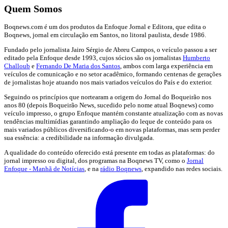
Quem Somos
Boqnews.com é um dos produtos da Enfoque Jornal e Editora, que edita o
Boqnews, jornal em circulação em Santos, no litoral paulista, desde 1986.
Fundado pelo jornalista Jairo Sérgio de Abreu Campos, o veículo passou a ser
editado pela Enfoque desde 1993, cujos sócios são os jornalistas
Humberto
Challoub
e
Fernando De Maria dos Santos
, ambos com larga experiência em
veículos de comunicação e no setor acadêmico, formando centenas de gerações
de jornalistas hoje atuando nos mais variados veículos do País e do exterior.
Seguindo os princípios que nortearam a origem do Jornal do Boqueirão nos
anos 80 (depois Boqueirão News, sucedido pelo nome atual Boqnews) como
veículo impresso, o grupo Enfoque mantém constante atualização com as novas
tendências multimídias garantindo ampliação do leque de conteúdo para os
mais variados públicos diversificando-o em novas plataformas, mas sem perder
sua essência: a credibilidade na informação divulgada.
A qualidade do conteúdo oferecido está presente em todas as plataformas: do
jornal impresso ou digital, dos programas na Boqnews TV, como o
Jornal
Enfoque - Manhã de Notícias
, e na
rádio Boqnews
, expandido nas redes sociais.