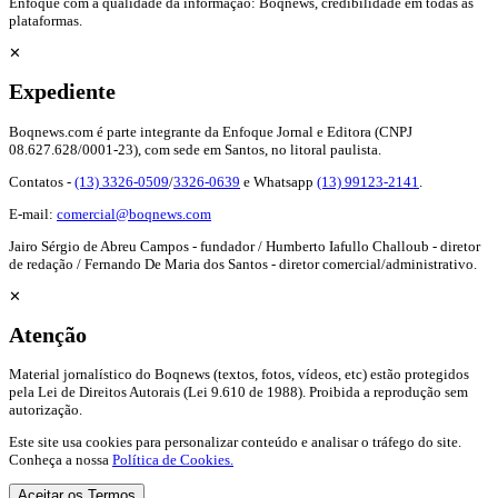
Enfoque com a qualidade da informação: Boqnews, credibilidade em todas as
plataformas.
✕
Expediente
Boqnews.com é parte integrante da Enfoque Jornal e Editora (CNPJ
08.627.628/0001-23), com sede em Santos, no litoral paulista.
Contatos -
(13) 3326-0509
/
3326-0639
e Whatsapp
(13) 99123-2141
.
E-mail:
comercial@boqnews.com
Jairo Sérgio de Abreu Campos - fundador / Humberto Iafullo Challoub - diretor
de redação / Fernando De Maria dos Santos - diretor comercial/administrativo.
✕
Atenção
Material jornalístico do Boqnews (textos, fotos, vídeos, etc) estão protegidos
pela Lei de Direitos Autorais (Lei 9.610 de 1988). Proibida a reprodução sem
autorização.
Este site usa cookies para personalizar conteúdo e analisar o tráfego do site.
Conheça a nossa
Política de Cookies.
Aceitar os Termos