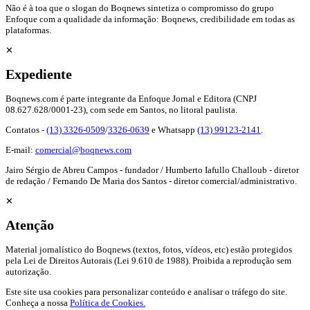
Não é à toa que o slogan do Boqnews sintetiza o compromisso do grupo
Enfoque com a qualidade da informação: Boqnews, credibilidade em todas as
plataformas.
✕
Expediente
Boqnews.com é parte integrante da Enfoque Jornal e Editora (CNPJ
08.627.628/0001-23), com sede em Santos, no litoral paulista.
Contatos -
(13) 3326-0509
/
3326-0639
e Whatsapp
(13) 99123-2141
.
E-mail:
comercial@boqnews.com
Jairo Sérgio de Abreu Campos - fundador / Humberto Iafullo Challoub - diretor
de redação / Fernando De Maria dos Santos - diretor comercial/administrativo.
✕
Atenção
Material jornalístico do Boqnews (textos, fotos, vídeos, etc) estão protegidos
pela Lei de Direitos Autorais (Lei 9.610 de 1988). Proibida a reprodução sem
autorização.
Este site usa cookies para personalizar conteúdo e analisar o tráfego do site.
Conheça a nossa
Política de Cookies.