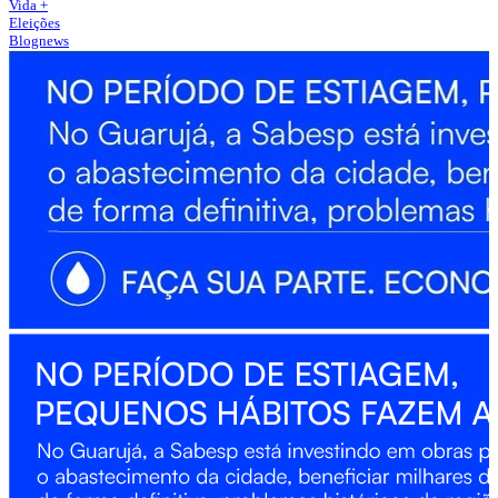
Vida +
Eleições
Blognews