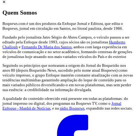
✕
Quem Somos
Boqnews.com é um dos produtos da Enfoque Jornal e Editora, que edita o
Boqnews, jornal em circulação em Santos, no litoral paulista, desde 1986.
Fundado pelo jornalista Jairo Sérgio de Abreu Campos, o veículo passou a ser
editado pela Enfoque desde 1993, cujos sócios são os jornalistas
Humberto
Challoub
e
Fernando De Maria dos Santos
, ambos com larga experiência em
veículos de comunicação e no setor acadêmico, formando centenas de gerações
de jornalistas hoje atuando nos mais variados veículos do País e do exterior.
Seguindo os princípios que nortearam a origem do Jornal do Boqueirão nos
anos 80 (depois Boqueirão News, sucedido pelo nome atual Boqnews) como
veículo impresso, o grupo Enfoque mantém constante atualização com as novas
tendências multimídias garantindo ampliação do leque de conteúdo para os
mais variados públicos diversificando-o em novas plataformas, mas sem perder
sua essência: a credibilidade na informação divulgada.
A qualidade do conteúdo oferecido está presente em todas as plataformas: do
jornal impresso ou digital, dos programas na Boqnews TV, como o
Jornal
Enfoque - Manhã de Notícias
, e na
rádio Boqnews
, expandido nas redes sociais.