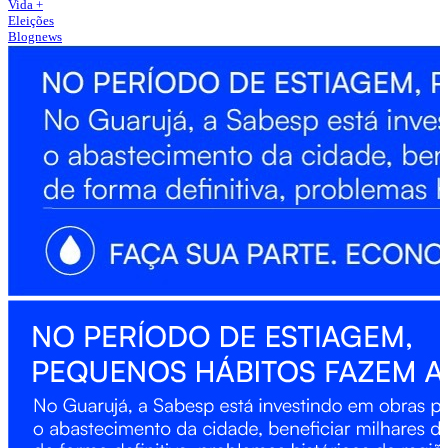
Vida +
Eleições
Blognews