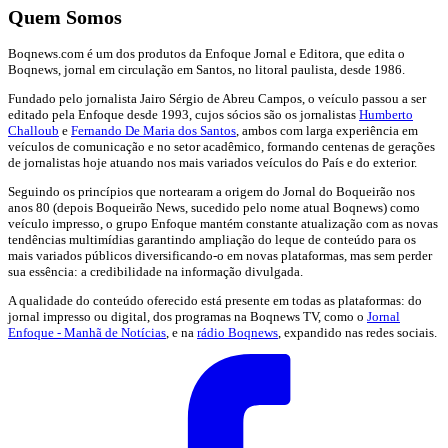
Quem Somos
Boqnews.com é um dos produtos da Enfoque Jornal e Editora, que edita o
Boqnews, jornal em circulação em Santos, no litoral paulista, desde 1986.
Fundado pelo jornalista Jairo Sérgio de Abreu Campos, o veículo passou a ser
editado pela Enfoque desde 1993, cujos sócios são os jornalistas
Humberto
Challoub
e
Fernando De Maria dos Santos
, ambos com larga experiência em
veículos de comunicação e no setor acadêmico, formando centenas de gerações
de jornalistas hoje atuando nos mais variados veículos do País e do exterior.
Seguindo os princípios que nortearam a origem do Jornal do Boqueirão nos
anos 80 (depois Boqueirão News, sucedido pelo nome atual Boqnews) como
veículo impresso, o grupo Enfoque mantém constante atualização com as novas
tendências multimídias garantindo ampliação do leque de conteúdo para os
mais variados públicos diversificando-o em novas plataformas, mas sem perder
sua essência: a credibilidade na informação divulgada.
A qualidade do conteúdo oferecido está presente em todas as plataformas: do
jornal impresso ou digital, dos programas na Boqnews TV, como o
Jornal
Enfoque - Manhã de Notícias
, e na
rádio Boqnews
, expandido nas redes sociais.