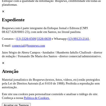
Enfoque com a qualidade da informação: Boqnews, credibilidade em todas as
plataformas.
✕
Expediente
Boqnews.com é parte integrante da Enfoque Jornal e Editora (CNPJ
08.627.628/0001-23), com sede em Santos, no litoral paulista.
Contatos -
(13) 3326-0509
/
3326-0639
e Whatsapp
(13) 99123-2141
.
E-mail:
comercial@boqnews.com
Jairo Sérgio de Abreu Campos - fundador / Humberto Iafullo Challoub - diretor
de redação / Fernando De Maria dos Santos - diretor comercial/administrativo.
✕
Atenção
Material jornalístico do Boqnews (textos, fotos, vídeos, etc) estão protegidos
pela Lei de Direitos Autorais (Lei 9.610 de 1988). Proibida a reprodução sem
autorização.
Este site usa cookies para personalizar conteúdo e analisar o tráfego do site.
Conheça a nossa
Política de Cookies.
Aceitar os Termos