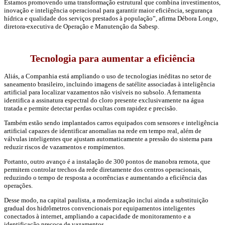
Estamos promovendo uma transformação estrutural que combina investimentos,
inovação e inteligência operacional para garantir maior eficiência, segurança
hídrica e qualidade dos serviços prestados à população”, afirma Débora Longo,
diretora-executiva de Operação e Manutenção da Sabesp.
Tecnologia para aumentar a eficiência
Aliás, a Companhia está ampliando o uso de tecnologias inéditas no setor de
saneamento brasileiro, incluindo imagens de satélite associadas à inteligência
artificial para localizar vazamentos não visíveis no subsolo. A ferramenta
identifica a assinatura espectral do cloro presente exclusivamente na água
tratada e permite detectar perdas ocultas com rapidez e precisão.
Também estão sendo implantados carros equipados com sensores e inteligência
artificial capazes de identificar anomalias na rede em tempo real, além de
válvulas inteligentes que ajustam automaticamente a pressão do sistema para
reduzir riscos de vazamentos e rompimentos.
Portanto, outro avanço é a instalação de 300 pontos de manobra remota, que
permitem controlar trechos da rede diretamente dos centros operacionais,
reduzindo o tempo de resposta a ocorrências e aumentando a eficiência das
operações.
Desse modo, na capital paulista, a modernização inclui ainda a substituição
gradual dos hidrômetros convencionais por equipamentos inteligentes
conectados à internet, ampliando a capacidade de monitoramento e a
identificação precoce de vazamentos.