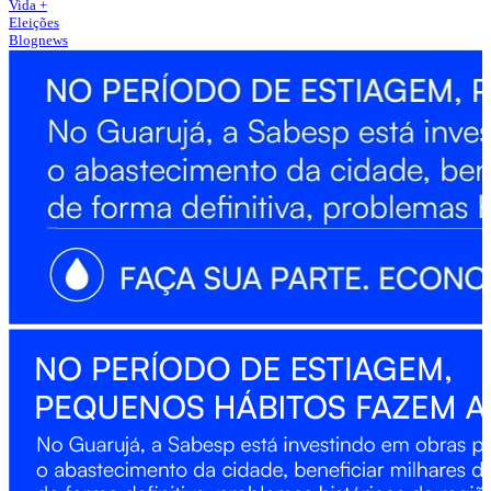
Vida +
Eleições
Blognews