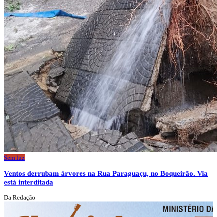
Sem luz
Ventos derrubam árvores na Rua Paraguaçu, no Boqueirão. Via
está interditada
Da Redação