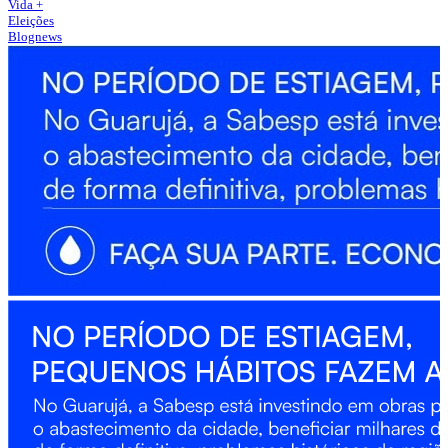
Vida +
Eleições
Blognews