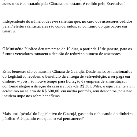
assessores é contratado pela Câmara, e o restante é cedido pelo Executivo”‘.
Independente do número, deve-se salientar que, no caso dos assessores cedidos
pela Prefeitura santista, eles são concursados, ao contrário do que ocorre em
Guarujá.
O Ministério Público deu um prazo de 10 dias, a partir de 1º de janeiro, para os
futuros vereadores tomarem a decisão de reduzir o número de assessores.
Estas benesses são comuns na Câmara de Guarujá. Desde maio, os funcionários
do Legislativo recebem o benefício da entrega de vale-refeição, a ser paga em
dinheiro – pois não houve tempo para licitação da empresa de alimentação,
conforme alegou a direção da casa à época -de R$ 30,00/dia, o equivalente a um
acréscimo no salário de R$ 600,00, em média por mês, sem descontos, pois não
incidem impostos sobre benefícios.
Mais uma ‘pérola’ do Legislativo de Guarujá, gastando e abusando do dinheiro
público. Até quando este quadro vai permanecer?