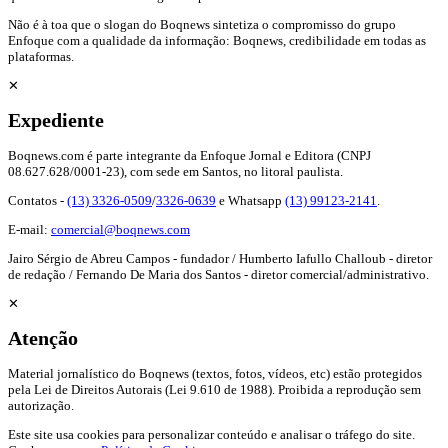
Não é à toa que o slogan do Boqnews sintetiza o compromisso do grupo
Enfoque com a qualidade da informação: Boqnews, credibilidade em todas as
plataformas.
✕
Expediente
Boqnews.com é parte integrante da Enfoque Jornal e Editora (CNPJ
08.627.628/0001-23), com sede em Santos, no litoral paulista.
Contatos -
(13) 3326-0509
/
3326-0639
e Whatsapp
(13) 99123-2141
.
E-mail:
comercial@boqnews.com
Jairo Sérgio de Abreu Campos - fundador / Humberto Iafullo Challoub - diretor
de redação / Fernando De Maria dos Santos - diretor comercial/administrativo.
✕
Atenção
Material jornalístico do Boqnews (textos, fotos, vídeos, etc) estão protegidos
pela Lei de Direitos Autorais (Lei 9.610 de 1988). Proibida a reprodução sem
autorização.
Este site usa cookies para personalizar conteúdo e analisar o tráfego do site.