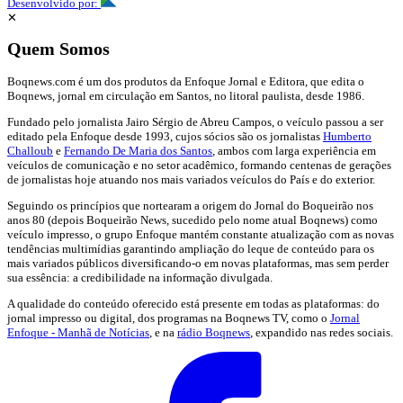
Desenvolvido por:
✕
Quem Somos
Boqnews.com é um dos produtos da Enfoque Jornal e Editora, que edita o
Boqnews, jornal em circulação em Santos, no litoral paulista, desde 1986.
Fundado pelo jornalista Jairo Sérgio de Abreu Campos, o veículo passou a ser
editado pela Enfoque desde 1993, cujos sócios são os jornalistas
Humberto
Challoub
e
Fernando De Maria dos Santos
, ambos com larga experiência em
veículos de comunicação e no setor acadêmico, formando centenas de gerações
de jornalistas hoje atuando nos mais variados veículos do País e do exterior.
Seguindo os princípios que nortearam a origem do Jornal do Boqueirão nos
anos 80 (depois Boqueirão News, sucedido pelo nome atual Boqnews) como
veículo impresso, o grupo Enfoque mantém constante atualização com as novas
tendências multimídias garantindo ampliação do leque de conteúdo para os
mais variados públicos diversificando-o em novas plataformas, mas sem perder
sua essência: a credibilidade na informação divulgada.
A qualidade do conteúdo oferecido está presente em todas as plataformas: do
jornal impresso ou digital, dos programas na Boqnews TV, como o
Jornal
Enfoque - Manhã de Notícias
, e na
rádio Boqnews
, expandido nas redes sociais.