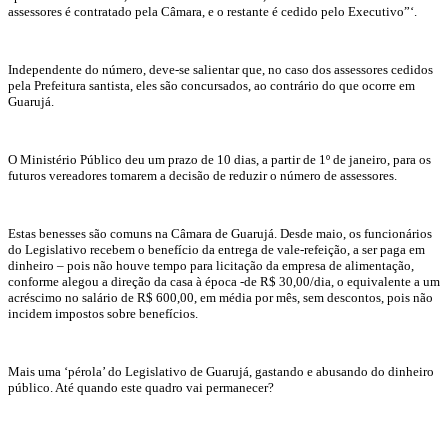
assessores é contratado pela Câmara, e o restante é cedido pelo Executivo”‘.
Independente do número, deve-se salientar que, no caso dos assessores cedidos
pela Prefeitura santista, eles são concursados, ao contrário do que ocorre em
Guarujá.
O Ministério Público deu um prazo de 10 dias, a partir de 1º de janeiro, para os
futuros vereadores tomarem a decisão de reduzir o número de assessores.
Estas benesses são comuns na Câmara de Guarujá. Desde maio, os funcionários
do Legislativo recebem o benefício da entrega de vale-refeição, a ser paga em
dinheiro – pois não houve tempo para licitação da empresa de alimentação,
conforme alegou a direção da casa à época -de R$ 30,00/dia, o equivalente a um
acréscimo no salário de R$ 600,00, em média por mês, sem descontos, pois não
incidem impostos sobre benefícios.
Mais uma ‘pérola’ do Legislativo de Guarujá, gastando e abusando do dinheiro
público. Até quando este quadro vai permanecer?