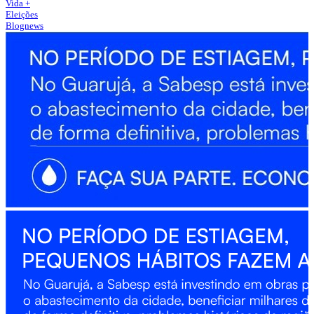
Vida +
Eleições
Blognews