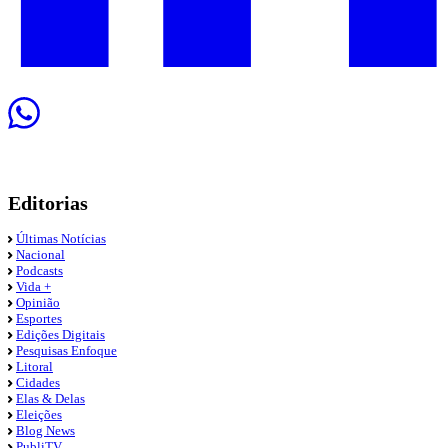
Editorias
Últimas Notícias
Nacional
Podcasts
Vida +
Opinião
Esportes
Edições Digitais
Pesquisas Enfoque
Litoral
Cidades
Elas & Delas
Eleições
Blog News
PubliTV