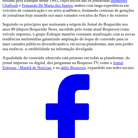
editado pela Enfoque desde 1993, cujos sócios são os jornalistas
Humberto
Challoub
e
Fernando De Maria dos Santos
, ambos com larga experiência em
veículos de comunicação e no setor acadêmico, formando centenas de gerações
de jornalistas hoje atuando nos mais variados veículos do País e do exterior.
Seguindo os princípios que nortearam a origem do Jornal do Boqueirão nos
anos 80 (depois Boqueirão News, sucedido pelo nome atual Boqnews) como
veículo impresso, o grupo Enfoque mantém constante atualização com as novas
tendências multimídias garantindo ampliação do leque de conteúdo para os
mais variados públicos diversificando-o em novas plataformas, mas sem perder
sua essência: a credibilidade na informação divulgada.
A qualidade do conteúdo oferecido está presente em todas as plataformas: do
jornal impresso ou digital, dos programas na Boqnews TV, como o
Jornal
Enfoque - Manhã de Notícias
, e na
rádio Boqnews
, expandido nas redes sociais.