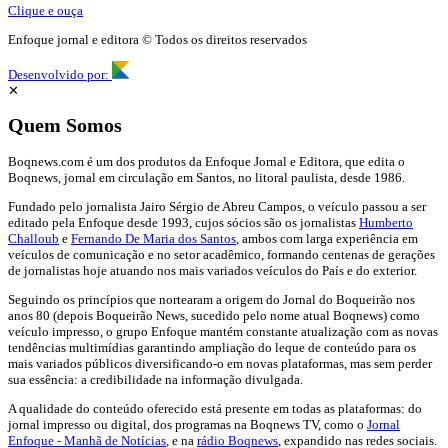
Clique e ouça
Enfoque jornal e editora © Todos os direitos reservados
Desenvolvido por:
✕
Quem Somos
Boqnews.com é um dos produtos da Enfoque Jornal e Editora, que edita o
Boqnews, jornal em circulação em Santos, no litoral paulista, desde 1986.
Fundado pelo jornalista Jairo Sérgio de Abreu Campos, o veículo passou a ser
editado pela Enfoque desde 1993, cujos sócios são os jornalistas
Humberto
Challoub
e
Fernando De Maria dos Santos
, ambos com larga experiência em
veículos de comunicação e no setor acadêmico, formando centenas de gerações
de jornalistas hoje atuando nos mais variados veículos do País e do exterior.
Seguindo os princípios que nortearam a origem do Jornal do Boqueirão nos
anos 80 (depois Boqueirão News, sucedido pelo nome atual Boqnews) como
veículo impresso, o grupo Enfoque mantém constante atualização com as novas
tendências multimídias garantindo ampliação do leque de conteúdo para os
mais variados públicos diversificando-o em novas plataformas, mas sem perder
sua essência: a credibilidade na informação divulgada.
A qualidade do conteúdo oferecido está presente em todas as plataformas: do
jornal impresso ou digital, dos programas na Boqnews TV, como o
Jornal
Enfoque - Manhã de Notícias
, e na
rádio Boqnews
, expandido nas redes sociais.