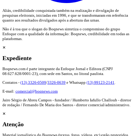
Aliás, credibilidade conquistada também na realização e divulgação de
pesquisas eleitorais, iniciadas em 1996, e que se transformaram em referência
quanto aos resultados divulgados após a abertura das urnas.
Não é à toa que o slogan do Boqnews sintetiza o compromisso do grupo
Enfoque com a qualidade da informação: Boqnews, credibilidade em todas as
plataformas.
✕
Expediente
Boqnews.com é parte integrante da Enfoque Jornal e Editora (CNPJ
08.627.628/0001-23), com sede em Santos, no litoral paulista.
Contatos -
(13) 3326-0509
/
3326-0639
e Whatsapp
(13) 99123-2141
.
E-mail:
comercial@boqnews.com
Jairo Sérgio de Abreu Campos - fundador / Humberto Iafullo Challoub - diretor
de redação / Fernando De Maria dos Santos - diretor comercial/administrativo.
✕
Atenção
Material jornalístico do Boqnews (textos, fotos, vídeos, etc) estão protegidos