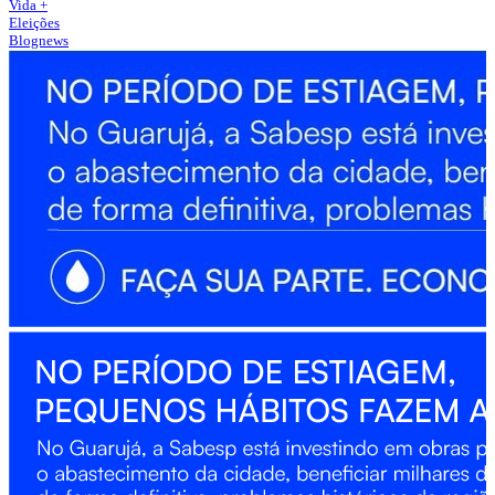
Vida +
Eleições
Blognews