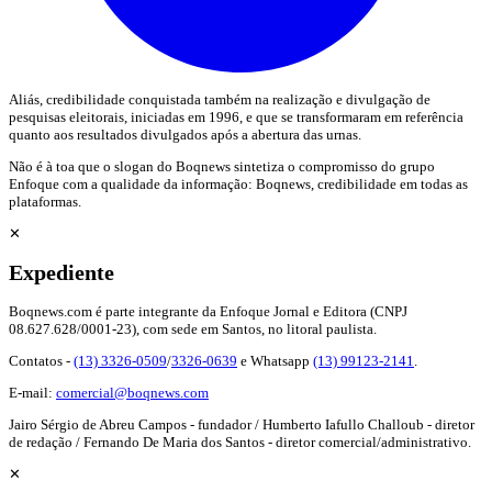
Aliás, credibilidade conquistada também na realização e divulgação de
pesquisas eleitorais, iniciadas em 1996, e que se transformaram em referência
quanto aos resultados divulgados após a abertura das urnas.
Não é à toa que o slogan do Boqnews sintetiza o compromisso do grupo
Enfoque com a qualidade da informação: Boqnews, credibilidade em todas as
plataformas.
✕
Expediente
Boqnews.com é parte integrante da Enfoque Jornal e Editora (CNPJ
08.627.628/0001-23), com sede em Santos, no litoral paulista.
Contatos -
(13) 3326-0509
/
3326-0639
e Whatsapp
(13) 99123-2141
.
E-mail:
comercial@boqnews.com
Jairo Sérgio de Abreu Campos - fundador / Humberto Iafullo Challoub - diretor
de redação / Fernando De Maria dos Santos - diretor comercial/administrativo.
✕