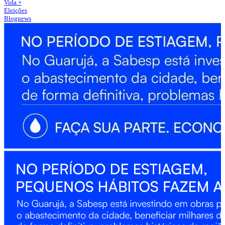
Vida +
Eleições
Blognews