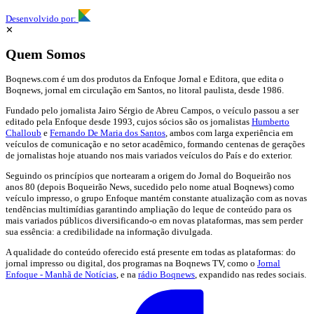
Desenvolvido por:
✕
Quem Somos
Boqnews.com é um dos produtos da Enfoque Jornal e Editora, que edita o
Boqnews, jornal em circulação em Santos, no litoral paulista, desde 1986.
Fundado pelo jornalista Jairo Sérgio de Abreu Campos, o veículo passou a ser
editado pela Enfoque desde 1993, cujos sócios são os jornalistas
Humberto
Challoub
e
Fernando De Maria dos Santos
, ambos com larga experiência em
veículos de comunicação e no setor acadêmico, formando centenas de gerações
de jornalistas hoje atuando nos mais variados veículos do País e do exterior.
Seguindo os princípios que nortearam a origem do Jornal do Boqueirão nos
anos 80 (depois Boqueirão News, sucedido pelo nome atual Boqnews) como
veículo impresso, o grupo Enfoque mantém constante atualização com as novas
tendências multimídias garantindo ampliação do leque de conteúdo para os
mais variados públicos diversificando-o em novas plataformas, mas sem perder
sua essência: a credibilidade na informação divulgada.
A qualidade do conteúdo oferecido está presente em todas as plataformas: do
jornal impresso ou digital, dos programas na Boqnews TV, como o
Jornal
Enfoque - Manhã de Notícias
, e na
rádio Boqnews
, expandido nas redes sociais.