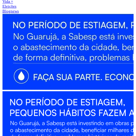
Vida +
Eleições
Blognews