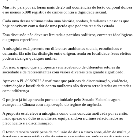
Mas não para por aí, foram mais de 25 mil ocorrências de lesão corporal dolosa
e ao menos 5.898 registros de crimes contra a dignidade sexual.
Cada uma dessas vítimas tinha uma história, sonhos, familiares e pessoas que
hoje convivem com a dor de uma perda que poderia ter sido evitada.
Essa discussão não deve ser limitada a partidos políticos, correntes ideológicas
ou grupos específicos.
A misoginia está presente em diferentes ambientes sociais, econômicos e
culturais. Ela não faz distinção entre origem, renda ou localidade. Seus efeitos
podem alcançar qualquer mulher.
Por isso, o apoio que a proposta vem recebendo de diferentes setores da
sociedade e de representantes com visões diversas tem grande significado.
Aprovar o PL 896/2023 é reafirmar que práticas de discriminação, violência,
intimidação e hostilidade contra mulheres não devem ser toleradas ou tratadas
com indiferença.
O projeto já foi aprovado por unanimidade pelo Senado Federal e agora
avançou na Câmara com a aprovação do regime de urgência.
A proposta estabelece a misoginia como uma conduta motivada por aversão,
menosprezo ou ódio às mulheres, equiparando-a a crimes relacionados ao
preconceito e à discriminação.
O texto também prevê pena de reclusão de dois a cinco anos, além de multa, e
fortalece a responsabilização de crimes cometidos em ambientes digitais com