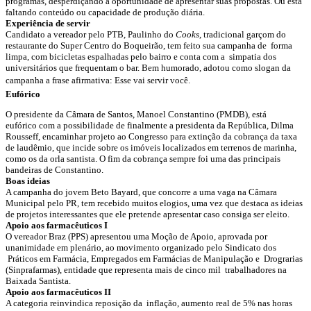
programas, desperdiçando a oportunidade de apresentar suas propostas. Ou está
faltando conteúdo ou capacidade de produção diária.
Experiência de servir
Candidato a vereador pelo PTB, Paulinho do
Cooks
, tradicional garçom do
restaurante do Super Centro do Boqueirão, tem feito sua campanha de forma
limpa, com bicicletas espalhadas pelo bairro e conta com a simpatia dos
universitários que frequentam o bar. Bem humorado, adotou como slogan da
campanha a frase afirmativa: Esse vai servir você.
Eufórico
O presidente da Câmara de Santos, Manoel Constantino (PMDB), está
eufórico com a possibilidade de finalmente a presidenta da República, Dilma
Rousseff, encaminhar projeto ao Congresso para extinção da cobrança da taxa
de laudêmio, que incide sobre os imóveis localizados em terrenos de marinha,
como os da orla santista. O fim da cobrança sempre foi uma das principais
bandeiras de Constantino.
Boas ideias
A campanha do jovem Beto Bayard, que concorre a uma vaga na Câmara
Municipal pelo PR, tem recebido muitos elogios, uma vez que destaca as ideias
de projetos interessantes que ele pretende apresentar caso consiga ser eleito.
Apoio aos farmacêuticos I
O vereador Braz (PPS) apresentou uma Moção de Apoio, aprovada por
unanimidade em plenário, ao movimento organizado pelo Sindicato dos
Práticos em Farmácia, Empregados em Farmácias de Manipulação e Drograrias
(Sinprafarmas), entidade que representa mais de cinco mil trabalhadores na
Baixada Santista.
Apoio aos farmacêuticos II
A categoria reinvindica reposição da inflação, aumento real de 5% nas horas