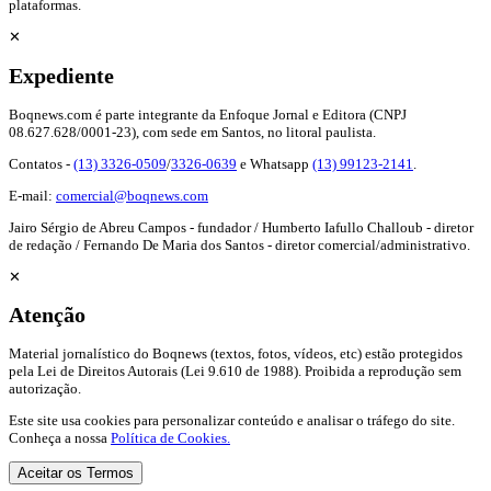
plataformas.
✕
Expediente
Boqnews.com é parte integrante da Enfoque Jornal e Editora (CNPJ
08.627.628/0001-23), com sede em Santos, no litoral paulista.
Contatos -
(13) 3326-0509
/
3326-0639
e Whatsapp
(13) 99123-2141
.
E-mail:
comercial@boqnews.com
Jairo Sérgio de Abreu Campos - fundador / Humberto Iafullo Challoub - diretor
de redação / Fernando De Maria dos Santos - diretor comercial/administrativo.
✕
Atenção
Material jornalístico do Boqnews (textos, fotos, vídeos, etc) estão protegidos
pela Lei de Direitos Autorais (Lei 9.610 de 1988). Proibida a reprodução sem
autorização.
Este site usa cookies para personalizar conteúdo e analisar o tráfego do site.
Conheça a nossa
Política de Cookies.
Aceitar os Termos