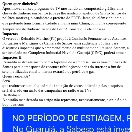
Quem quer dinheiro?
Após inovar em seu programa de TV mostrando em computação gráfica uma
chuva de dinheiro em Santos (que já lhe rendeu o apelido de Silvio Santos da
política santista), o candidato a prefeito do PRTB, Jama, foi além e anunciou
que pretende transformar a Cidade em uma mini China, com uma consequente
tempestade de dinheiro vinda do Porto! Tomara que ele consiga…
Impactos
O vereador Reinaldo Martins (PT) propôs à Comissão Permanente de Assuntos
Portuários e Marítimos da Câmara de Santos, uma audiência pública para
discutir os impactos que o empreendimento da multinacional italiana Saipem, a
ser instalado no Complexo Industrial Naval de Guarujá (CING), poderá causar.
Impactos II
Reinaldo se diz alarmado com a hipótese de a empresa usar as vias públicas de
Santos para o transporte de enormes tubulações vindas do interior, a fim de
serem utilizadas em alto mar na extração de petróleo e gás.
Quem responde?
Será…
que realmente o atual quadro de intenção de votos indicado pelas pesquisas
será alterado em razão das campanhas no rádio e na TV?
Da Redação
A opinião manifestada no artigo não representa, necessariamente, a opinião do
boqnews.com