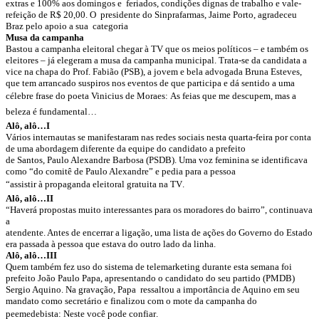
extras e 100% aos domingos e feriados, condições dignas de trabalho e vale-
refeição de R$ 20,00. O presidente do Sinprafarmas, Jaime Porto, agradeceu
Braz pelo apoio a sua categoria
Musa da campanha
Bastou a campanha eleitoral chegar à TV que os meios políticos – e também os
eleitores – já elegeram a musa da campanha municipal. Trata-se da candidata a
vice na chapa do Prof. Fabião (PSB), a jovem e bela advogada Bruna Esteves,
que tem arrancado suspiros nos eventos de que participa e dá sentido a uma
célebre frase do poeta Vinicius de Moraes: As feias que me descupem, mas a
beleza é fundamental…
Alô, alô…I
Vários internautas se manifestaram nas redes sociais nesta quarta-feira por conta
de uma abordagem diferente da equipe do candidato a prefeito
de Santos, Paulo Alexandre Barbosa (PSDB). Uma voz feminina se identificava
como “do comitê de Paulo Alexandre” e pedia para a pessoa
“assistir à propaganda eleitoral gratuita na TV.
Alô, alô…II
“Haverá propostas muito interessantes para os moradores do bairro”, continuava
a
atendente. Antes de encerrar a ligação, uma lista de ações do Governo do Estado
era passada à pessoa que estava do outro lado da linha.
Alô, alô…III
Quem também fez uso do sistema de telemarketing durante esta semana foi
prefeito João Paulo Papa, apresentando o candidato do seu partido (PMDB)
Sergio Aquino. Na gravação, Papa ressaltou a importância de Aquino em seu
mandato como secretário e finalizou com o mote da campanha do
peemedebista: Neste você pode confiar.