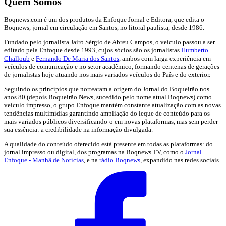
Quem Somos
Boqnews.com é um dos produtos da Enfoque Jornal e Editora, que edita o
Boqnews, jornal em circulação em Santos, no litoral paulista, desde 1986.
Fundado pelo jornalista Jairo Sérgio de Abreu Campos, o veículo passou a ser
editado pela Enfoque desde 1993, cujos sócios são os jornalistas
Humberto
Challoub
e
Fernando De Maria dos Santos
, ambos com larga experiência em
veículos de comunicação e no setor acadêmico, formando centenas de gerações
de jornalistas hoje atuando nos mais variados veículos do País e do exterior.
Seguindo os princípios que nortearam a origem do Jornal do Boqueirão nos
anos 80 (depois Boqueirão News, sucedido pelo nome atual Boqnews) como
veículo impresso, o grupo Enfoque mantém constante atualização com as novas
tendências multimídias garantindo ampliação do leque de conteúdo para os
mais variados públicos diversificando-o em novas plataformas, mas sem perder
sua essência: a credibilidade na informação divulgada.
A qualidade do conteúdo oferecido está presente em todas as plataformas: do
jornal impresso ou digital, dos programas na Boqnews TV, como o
Jornal
Enfoque - Manhã de Notícias
, e na
rádio Boqnews
, expandido nas redes sociais.