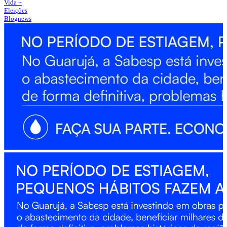
Vida +
Eleições
Blognews