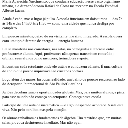
Maria Aparecida Nascimento, que conduz a educação nesse vasto organismo
urbano, e o diretor Antonio Rafael da Costa me recebem na Escola Estadual
Alberto Lacan.
Ainda é cedo, mas o lugar já pulsa. A escola funciona em dois turnos — das 7h
às 14h e das 14h30 às 21h30 — como uma cidade que nunca desliga por
completo.
Em poucos minutos, deixo de ser visitante; me sinto integrado. A escola opera
com um tipo diferente de energia — energia humana.
Ela se manifesta nos corredores, nas salas, na coreografia silenciosa entre
professores e alunos. Aqui, professores não apenas transmitem conteúdo;
orbitam seus alunos como mentores, treinadores e apoio.
Encontram cada estudante onde ele está, e o conduzem adiante. É uma cultura
de apoio que parece improvável ao cruzar os portões.
Logo além dos muros, há outra realidade: um bairro de poucos recursos, ao lado
do Aeroporto Internacional de São Paulo/Guarulhos.
Aviões decolam rumo a oportunidades globais. Mas, para muitos alunos, a pista
para esse mundo não começa no aeroporto. Começa nesta escola.
Participo de uma aula de matemática — e algo inesperado acontece. A sala está
viva. Não pelo barulho, mas pela atenção.
Os alunos trabalham os fundamentos da álgebra. Um território que, em muitas
salas, provoca desinteresse imediato. Mas não aqui.