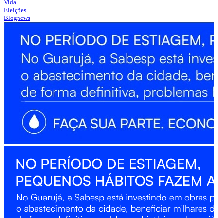
Vida +
Eleições
Blognews