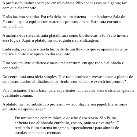
A professora traduz abstração em relevância. Não apenas ensina álgebra; faz
com que ela importe.
E não faz isso sozinha. Por trás dela, há um sistema — a plataforma Sala do
Futuro — que a equipa com materiais prontos e ricos. Estrutura encontra
competência.
A maioria dos sistemas trata plataformas como bibliotecas. São Paulo inverte
essa lógica. Aqui, a plataforma coreografa a aprendizagem.
Cada aula, exercício e tarefa faz parte de um fluxo: o que se aprende hoje, se
pratica à noite e se ajusta no dia seguinte.
É menos um livro didático e mais uma partitura, em que tudo é alinhado e
conectado.
No centro está uma ideia simples. E se todo professor tivesse acesso a planos de
aula estruturados, alinhados ao currículo, com vídeos e exercícios prontos?
Para iniciantes, é uma base; para experientes, um recurso. Para o sistema, garante
qualidade comum.
A plataforma não substitui o professor — reconfigura seu papel. Ele se torna
arquiteto da aprendizagem.
Em um sistema com milhões, o desafio é coerência. São Paulo
enfrenta isso alinhando currículo, ensino, prática e avaliação. O
resultado é um sistema integrado, especialmente para alunos de
escolas com menos recursos.