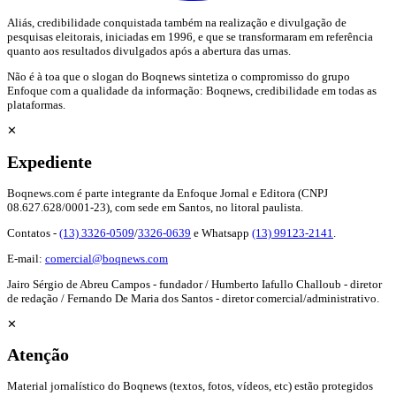
Aliás, credibilidade conquistada também na realização e divulgação de
pesquisas eleitorais, iniciadas em 1996, e que se transformaram em referência
quanto aos resultados divulgados após a abertura das urnas.
Não é à toa que o slogan do Boqnews sintetiza o compromisso do grupo
Enfoque com a qualidade da informação: Boqnews, credibilidade em todas as
plataformas.
✕
Expediente
Boqnews.com é parte integrante da Enfoque Jornal e Editora (CNPJ
08.627.628/0001-23), com sede em Santos, no litoral paulista.
Contatos -
(13) 3326-0509
/
3326-0639
e Whatsapp
(13) 99123-2141
.
E-mail:
comercial@boqnews.com
Jairo Sérgio de Abreu Campos - fundador / Humberto Iafullo Challoub - diretor
de redação / Fernando De Maria dos Santos - diretor comercial/administrativo.
✕
Atenção
Material jornalístico do Boqnews (textos, fotos, vídeos, etc) estão protegidos