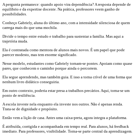
A pergunta permanece: quando apoio vira dependência? A resposta depende de
equilíbrio e da expertise docente. Na prática, professores veem ganho de
possibilidades.
Conheço Gabriely, aluna do último ano, com a intensidade silenciosa de quem
carrega mais do que uma mochila.
Divide o tempo entre estudo e trabalho para sustentar a família. Mas aqui a
trajetória muda.
Ela é contratada como mentora de alunos mais novos. É um papel que pode
parecer modesto, mas tem enorme significado.
Nesse modelo, estudantes como Gabriely tornam-se pontes. Apoiam como quase
pares, que conhecem o caminho porque ainda o percorrem.
Ela segue aprendendo, mas também guia. E isso a torna crível de uma forma que
nenhum livro didático conseguiria.
Em outro contexto, poderia estar presa a trabalhos precários. Aqui, torna-se um
ponto de resiliência.
A escola investe nela enquanto ela investe nos outros. Não é apenas renda.
Trata-se de dignidade e propósito.
Então vem a lição de casa. Antes uma caixa-preta, agora integra a plataforma.
É atribuída, corrigida e acompanhada em tempo real. Para alunos, há feedback
imediato. Para professores, visibilidade. Torna-se parte central da aprendizagem.