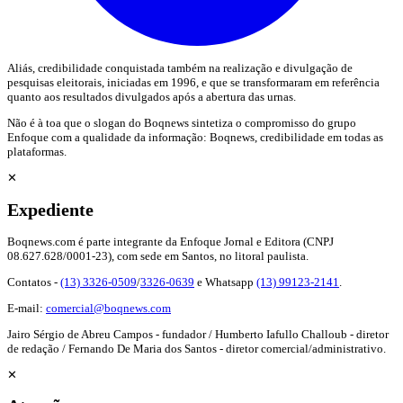
Aliás, credibilidade conquistada também na realização e divulgação de
pesquisas eleitorais, iniciadas em 1996, e que se transformaram em referência
quanto aos resultados divulgados após a abertura das urnas.
Não é à toa que o slogan do Boqnews sintetiza o compromisso do grupo
Enfoque com a qualidade da informação: Boqnews, credibilidade em todas as
plataformas.
✕
Expediente
Boqnews.com é parte integrante da Enfoque Jornal e Editora (CNPJ
08.627.628/0001-23), com sede em Santos, no litoral paulista.
Contatos -
(13) 3326-0509
/
3326-0639
e Whatsapp
(13) 99123-2141
.
E-mail:
comercial@boqnews.com
Jairo Sérgio de Abreu Campos - fundador / Humberto Iafullo Challoub - diretor
de redação / Fernando De Maria dos Santos - diretor comercial/administrativo.
✕