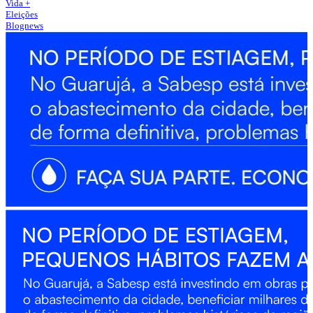
Vida +
Eleições
Blognews