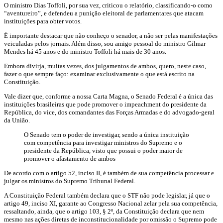
O ministro Dias Toffoli, por sua vez, criticou o relatório, classificando-o como
“aventureiro”, e defendeu a punição eleitoral de parlamentares que atacam
instituições para obter votos.
É importante destacar que não conheço o senador, a não ser pelas manifestações
veiculadas pelos jornais. Além disso, sou amigo pessoal do ministro Gilmar
Mendes há 45 anos e do ministro Toffoli há mais de 30 anos.
Embora divirja, muitas vezes, dos julgamentos de ambos, quero, neste caso,
fazer o que sempre faço: examinar exclusivamente o que está escrito na
Constituição.
Vale dizer que, conforme a nossa Carta Magna, o Senado Federal é a única das
instituições brasileiras que pode promover o impeachment do presidente da
República, do vice, dos comandantes das Forças Armadas e do advogado-geral
da União.
O Senado tem o poder de investigar, sendo a única instituição
com competência para investigar ministros do Supremo e o
presidente da República, visto que possui o poder maior de
promover o afastamento de ambos
De acordo com o artigo 52, inciso II, é também de sua competência processar e
julgar os ministros do Supremo Tribunal Federal.
A Constituição Federal também declara que o STF não pode legislar, já que o
artigo 49, inciso XI, garante ao Congresso Nacional zelar pela sua competência,
ressaltando, ainda, que o artigo 103, § 2º, da Constituição declara que nem
mesmo nas ações diretas de inconstitucionalidade por omissão o Supremo pode