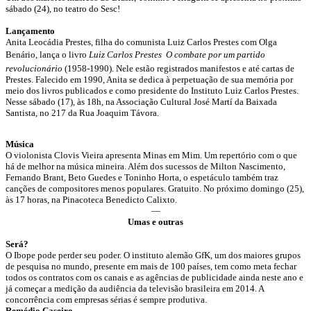
sábado (24), no teatro do Sesc!
Lançamento
Anita Leocádia Prestes, filha do comunista Luiz Carlos Prestes com Olga
Benário, lança o livro
Luiz Carlos Prestes  O combate por um partido
revolucionário
(1958-1990). Nele estão registrados manifestos e até cartas de
Prestes. Falecido em 1990, Anita se dedica à perpetuação de sua memória por
meio dos livros publicados e como presidente do Instituto Luiz Carlos Prestes.
Nesse sábado (17), às 18h, na Associação Cultural José Martí da Baixada
Santista, no 217 da Rua Joaquim Távora.
Música
O violonista Clovis Vieira apresenta Minas em Mim. Um repertório com o que
há de melhor na música mineira. Além dos sucessos de Milton Nascimento,
Fernando Brant, Beto Guedes e Toninho Horta, o espetáculo também traz
canções de compositores menos populares. Gratuito. No próximo domingo (25),
às 17 horas, na Pinacoteca Benedicto Calixto.
—
Umas e outras
Será?
O Ibope pode perder seu poder. O instituto alemão GfK, um dos maiores grupos
de pesquisa no mundo, presente em mais de 100 países, tem como meta fechar
todos os contratos com os canais e as agências de publicidade ainda neste ano e
já começar a medição da audiência da televisão brasileira em 2014. A
concorrência com empresas sérias é sempre produtiva.
Remédio Caseiro