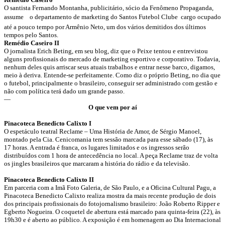
O santista Fernando Montanha, publicitário, sócio da Fenômeno Propaganda,
assume o departamento de marketing do Santos Futebol Clube  cargo ocupado
até a pouco tempo por Armênio Neto, um dos vários demitidos dos últimos
tempos pelo Santos.
Remédio Caseiro II
O jornalista Erich Beting, em seu blog, diz que o Peixe tentou e entrevistou
alguns profissionais do mercado de marketing esportivo e corporativo. Todavia,
nenhum deles quis arriscar seus atuais trabalhos e entrar nesse barco, digamos,
meio à deriva. Entende-se perfeitamente. Como diz o próprio Beting, no dia que
o futebol, principalmente o brasileiro, conseguir ser administrado com gestão e
não com política terá dado um grande passo.
—
O que vem por aí
Pinacoteca Benedicto Calixto I
O espetáculo teatral Reclame – Uma História de Amor, de Sérgio Manoel,
montado pela Cia. Cenicomania tem sessão marcada para esse sábado (17), às
17 horas. A entrada é franca, os lugares limitados e os ingressos serão
distribuídos com 1 hora de antecedência no local. A peça Reclame traz de volta
os jingles brasileiros que marcaram a história do rádio e da televisão.
Pinacoteca Benedicto Calixto II
Em parceria com a Imã Foto Galeria, de São Paulo, e a Oficina Cultural Pagu, a
Pinacoteca Benedicto Calixto realiza mostra da mais recente produção de dois
dos principais profissionais do fotojornalismo brasileiro: João Roberto Ripper e
Egberto Nogueira. O coquetel de abertura está marcado para quinta-feira (22), às
19h30 e é aberto ao público. A exposição é em homenagem ao Dia Internacional