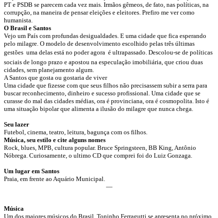
PT e PSDB se parecem cada vez mais. Irmãos gêmeos, de fato, nas políticas, na
corrupção, na maneira de pensar eleições e eleitores. Prefiro me ver como
humanista.
O Brasil e Santos
Vejo um País com profundas desigualdades. E uma cidade que fica esperando
pelo milagre. O modelo de desenvolvimento escolhido pelas três últimas
gestões  uma delas está no poder agora  é ultrapassado. Descolou-se de políticas
sociais de longo prazo e apostou na especulação imobiliária, que criou duas
cidades, sem planejamento algum.
A Santos que gosta ou gostaria de viver
Uma cidade que fizesse com que seus filhos não precisassem subir a serra para
buscar reconhecimento, dinheiro e sucesso profissional. Uma cidade que se
curasse do mal das cidades médias, ora é provinciana, ora é cosmopolita. Isto é
uma situação bipolar que alimenta a ilusão do milagre que nunca chega.
Seu lazer
Futebol, cinema, teatro, leitura, bagunça com os filhos.
Música, seu estilo e cite alguns nomes
Rock, blues, MPB, cultura popular. Bruce Springsteen, BB King, Antônio
Nóbrega. Curiosamente, o ultimo CD que comprei foi do Luiz Gonzaga.
Um lugar em Santos
Praia, em frente ao Aquário Municipal.
—
Música
Um dos maiores músicos do Brasil, Toninho Ferragutti se apresenta no próximo