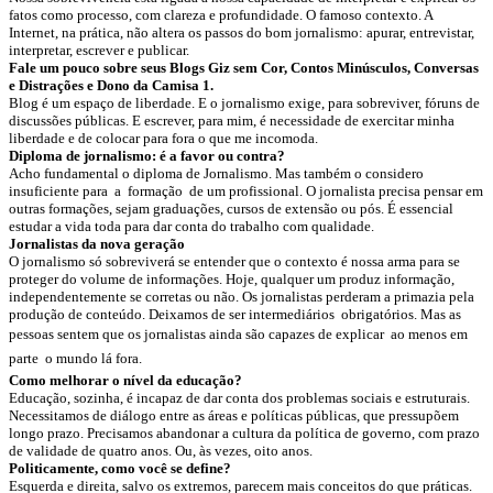
fatos como processo, com clareza e profundidade. O famoso contexto. A
Internet, na prática, não altera os passos do bom jornalismo: apurar, entrevistar,
interpretar, escrever e publicar.
Fale um pouco sobre seus Blogs Giz sem Cor, Contos Minúsculos, Conversas
e Distrações e Dono da Camisa 1.
Blog é um espaço de liberdade. E o jornalismo exige, para sobreviver, fóruns de
discussões públicas. E escrever, para mim, é necessidade de exercitar minha
liberdade e de colocar para fora o que me incomoda.
Diploma de jornalismo: é a favor ou contra?
Acho fundamental o diploma de Jornalismo. Mas também o considero
insuficiente para a formação de um profissional. O jornalista precisa pensar em
outras formações, sejam graduações, cursos de extensão ou pós. É essencial
estudar a vida toda para dar conta do trabalho com qualidade.
Jornalistas da nova geração
O jornalismo só sobreviverá se entender que o contexto é nossa arma para se
proteger do volume de informações. Hoje, qualquer um produz informação,
independentemente se corretas ou não. Os jornalistas perderam a primazia pela
produção de conteúdo. Deixamos de ser intermediários obrigatórios. Mas as
pessoas sentem que os jornalistas ainda são capazes de explicar  ao menos em
parte  o mundo lá fora.
Como melhorar o nível da educação?
Educação, sozinha, é incapaz de dar conta dos problemas sociais e estruturais.
Necessitamos de diálogo entre as áreas e políticas públicas, que pressupõem
longo prazo. Precisamos abandonar a cultura da política de governo, com prazo
de validade de quatro anos. Ou, às vezes, oito anos.
Politicamente, como você se define?
Esquerda e direita, salvo os extremos, parecem mais conceitos do que práticas.