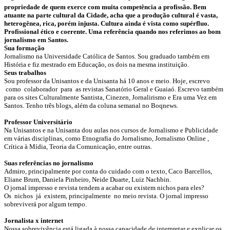
propriedade de quem exerce com muita competência a profissão. Bem
atuante na parte cultural da Cidade, acha que a produção cultural é vasta,
heterogênea, rica, porém injusta. Cultura ainda é vista como supérfluo.
Profissional ético e coerente. Uma referência quando nos referimos ao bom
jornalismo em Santos.
Sua formação
Jornalismo na Universidade Católica de Santos. Sou graduado também em
História e fiz mestrado em Educação, os dois na mesma instituição.
Seus trabalhos
Sou professor da Unisantos e da Unisanta há 10 anos e meio. Hoje, escrevo
como colaborador para as revistas Sanatório Geral e Guaiaó. Escrevo também
para os sites Culturalmente Santista, Cinezen, Jornalirismo e Era uma Vez em
Santos. Tenho três blogs, além da coluna semanal no Boqnews.
Professor Universitário
Na Unisantos e na Unisanta dou aulas nos cursos de Jornalismo e Publicidade
em várias disciplinas, como Etnografia do Jornalismo, Jornalismo Online ,
Crítica à Mídia, Teoria da Comunicação, entre outras.
Suas referências no jornalismo
Admiro, principalmente por conta do cuidado com o texto, Caco Barcellos,
Eliane Brum, Daniela Pinheiro, Neide Duarte, Luiz Nachbin.
O jornal impresso e revista tendem a acabar ou existem nichos para eles?
Os nichos já existem, principalmente no meio revista. O jornal impresso
sobreviverá por algum tempo.
Jornalista x internet
Nossa sobrevivência está ligada à nossa capacidade de interpretar e explicar os