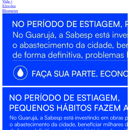
Vida +
Eleições
Blognews