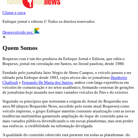
Clique e ouça
Enfoque jornal e editora © Todos os direitos reservados
Desenvolvido por:
✕
Quem Somos
Boqnews.com é um dos produtos da Enfoque Jornal e Editora, que edita o
Boqnews, jornal em circulação em Santos, no litoral paulista, desde 1986.
Fundado pelo jornalista Jairo Sérgio de Abreu Campos, o veículo passou a ser
editado pela Enfoque desde 1993, cujos sócios são os jornalistas
Humberto
Challoub
e
Fernando De Maria dos Santos
, ambos com larga experiência em
veículos de comunicação e no setor acadêmico, formando centenas de gerações
de jornalistas hoje atuando nos mais variados veículos do País e do exterior.
Seguindo os princípios que nortearam a origem do Jornal do Boqueirão nos
anos 80 (depois Boqueirão News, sucedido pelo nome atual Boqnews) como
veículo impresso, o grupo Enfoque mantém constante atualização com as novas
tendências multimídias garantindo ampliação do leque de conteúdo para os
mais variados públicos diversificando-o em novas plataformas, mas sem perder
sua essência: a credibilidade na informação divulgada.
A qualidade do conteúdo oferecido está presente em todas as plataformas: do