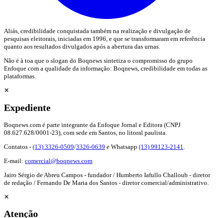
Aliás, credibilidade conquistada também na realização e divulgação de
pesquisas eleitorais, iniciadas em 1996, e que se transformaram em referência
quanto aos resultados divulgados após a abertura das urnas.
Não é à toa que o slogan do Boqnews sintetiza o compromisso do grupo
Enfoque com a qualidade da informação: Boqnews, credibilidade em todas as
plataformas.
✕
Expediente
Boqnews.com é parte integrante da Enfoque Jornal e Editora (CNPJ
08.627.628/0001-23), com sede em Santos, no litoral paulista.
Contatos -
(13) 3326-0509
/
3326-0639
e Whatsapp
(13) 99123-2141
.
E-mail:
comercial@boqnews.com
Jairo Sérgio de Abreu Campos - fundador / Humberto Iafullo Challoub - diretor
de redação / Fernando De Maria dos Santos - diretor comercial/administrativo.
✕
Atenção