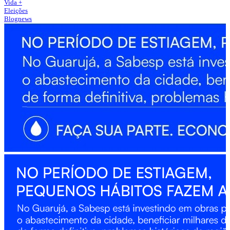
Vida +
Eleições
Blognews