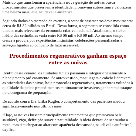
Mais do que transformar a aparência, a nova geração de noivas busca
procedimentos que preservem a identidade, promovam autoestima e valorizem
uma beleza mais leve, saudável e autêntica.
Segundo dados do mercado de eventos, o setor de casamentos deve movimentar
cerca de R$ 32 bilhões no Brasil. Dessa forma, o segmento se consolida como
um dos mais relevantes da economia criativa nacional. Atualmente, o ticket
médio das cerimônias varia entre R$ 66 mil e R$ 69 mil. Ao mesmo tempo,
cresce a procura por experiências intimistas, celebrações personalizadas e
serviços ligados ao conceito de luxo acessível.
Procedimentos regenerativos ganham espaço
entre as noivas
Dentro desse cenário, os cuidados faciais passaram a integrar oficialmente o
planejamento pré-casamento. Se antes vestido, maquiagem e cabelo lideravam
as prioridades das noivas, hoje protocolos regenerativos, tratamentos voltados à
qualidade da pele e procedimentos minimamente invasivos ganharam destaque
no cronograma de preparação.
De acordo com a Dra. Erika Kugler, o comportamento das pacientes mudou
significativamente nos últimos anos.
“Hoje, as noivas buscam principalmente tratamentos que promovam pele
saudável, viço, definição suave e naturalidade. A ideia deixou de ser mudar o
rosto, mas sim chegar ao altar com aparência descansada, saudável e autêntica”,
explica.