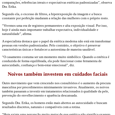
comparações, referências irreais e expectativas estéticas padronizadas”, observa
Dra. Erika.
Segundo ela, o excesso de filtros, a hiperexposição da imagem e a busca
constante por perfeição mudaram a relação das mulheres com o próprio rosto.
“Vivemos uma era de registros permanentes e alta exposição visual. Por isso,
hoje é ainda mais importante trabalhar expectativa, individualidade e
naturalidade”, afirma.
A especialista destaca que o papel da estética moderna não está em transformar
pessoas em versões padronizadas. Pelo contrário, o objetivo é preservar
características únicas e fortalecer a autoestima de maneira saudável.
“O casamento costuma ser um momento muito simbólico. Quando a estética é
conduzida de forma equilibrada, ela pode funcionar como ferramenta de
autocuidado, confiança e bem-estar emocional”, diz.
Noivos também investem em cuidados faciais
Outro movimento que vem crescendo nos consultórios é o aumento da procura
masculina por procedimentos minimamente invasivos. Atualmente, os noivos
também passaram a investir em tratamentos relacionados à qualidade da pele,
prevenção do envelhecimento e aparência descansada.
Segundo Dra. Erika, os homens estão mais abertos ao autocuidado e buscam
resultados discretos, naturais e compatíveis com a rotina.
“Hoje existe uma percepção muito maior de que estética não significa exagero.