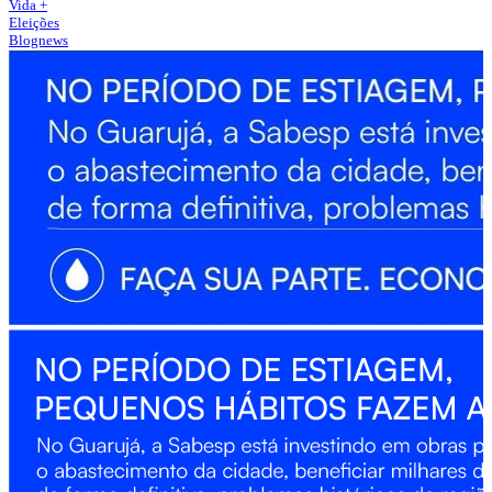
Vida +
Eleições
Blognews