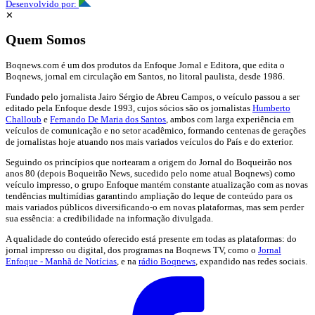
Desenvolvido por:
✕
Quem Somos
Boqnews.com é um dos produtos da Enfoque Jornal e Editora, que edita o
Boqnews, jornal em circulação em Santos, no litoral paulista, desde 1986.
Fundado pelo jornalista Jairo Sérgio de Abreu Campos, o veículo passou a ser
editado pela Enfoque desde 1993, cujos sócios são os jornalistas
Humberto
Challoub
e
Fernando De Maria dos Santos
, ambos com larga experiência em
veículos de comunicação e no setor acadêmico, formando centenas de gerações
de jornalistas hoje atuando nos mais variados veículos do País e do exterior.
Seguindo os princípios que nortearam a origem do Jornal do Boqueirão nos
anos 80 (depois Boqueirão News, sucedido pelo nome atual Boqnews) como
veículo impresso, o grupo Enfoque mantém constante atualização com as novas
tendências multimídias garantindo ampliação do leque de conteúdo para os
mais variados públicos diversificando-o em novas plataformas, mas sem perder
sua essência: a credibilidade na informação divulgada.
A qualidade do conteúdo oferecido está presente em todas as plataformas: do
jornal impresso ou digital, dos programas na Boqnews TV, como o
Jornal
Enfoque - Manhã de Notícias
, e na
rádio Boqnews
, expandido nas redes sociais.