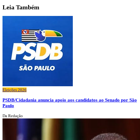
Leia
Também
Eleições 2026
PSDB/Cidadania anuncia apoio aos candidatos ao Senado por São
Paulo
Da Redação