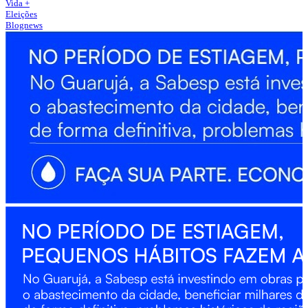
Vida +
Eleições
Blognews