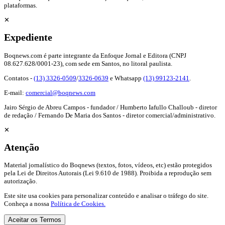
plataformas.
✕
Expediente
Boqnews.com é parte integrante da Enfoque Jornal e Editora (CNPJ
08.627.628/0001-23), com sede em Santos, no litoral paulista.
Contatos -
(13) 3326-0509
/
3326-0639
e Whatsapp
(13) 99123-2141
.
E-mail:
comercial@boqnews.com
Jairo Sérgio de Abreu Campos - fundador / Humberto Iafullo Challoub - diretor
de redação / Fernando De Maria dos Santos - diretor comercial/administrativo.
✕
Atenção
Material jornalístico do Boqnews (textos, fotos, vídeos, etc) estão protegidos
pela Lei de Direitos Autorais (Lei 9.610 de 1988). Proibida a reprodução sem
autorização.
Este site usa cookies para personalizar conteúdo e analisar o tráfego do site.
Conheça a nossa
Política de Cookies.
Aceitar os Termos