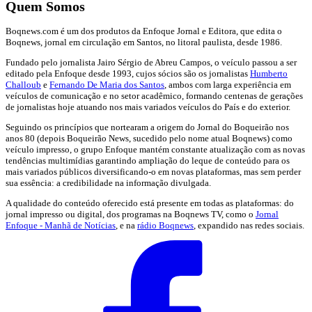
Quem Somos
Boqnews.com é um dos produtos da Enfoque Jornal e Editora, que edita o
Boqnews, jornal em circulação em Santos, no litoral paulista, desde 1986.
Fundado pelo jornalista Jairo Sérgio de Abreu Campos, o veículo passou a ser
editado pela Enfoque desde 1993, cujos sócios são os jornalistas
Humberto
Challoub
e
Fernando De Maria dos Santos
, ambos com larga experiência em
veículos de comunicação e no setor acadêmico, formando centenas de gerações
de jornalistas hoje atuando nos mais variados veículos do País e do exterior.
Seguindo os princípios que nortearam a origem do Jornal do Boqueirão nos
anos 80 (depois Boqueirão News, sucedido pelo nome atual Boqnews) como
veículo impresso, o grupo Enfoque mantém constante atualização com as novas
tendências multimídias garantindo ampliação do leque de conteúdo para os
mais variados públicos diversificando-o em novas plataformas, mas sem perder
sua essência: a credibilidade na informação divulgada.
A qualidade do conteúdo oferecido está presente em todas as plataformas: do
jornal impresso ou digital, dos programas na Boqnews TV, como o
Jornal
Enfoque - Manhã de Notícias
, e na
rádio Boqnews
, expandido nas redes sociais.