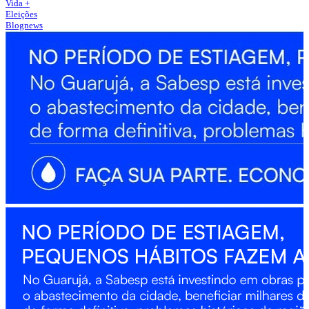
Vida +
Eleições
Blognews