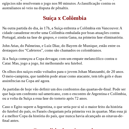
egípcios não resolveram o jogo nos 90 minutos. A classificação contra os
australianos só veio na disputa de pênaltis.
Suíça x Colômbia
Na outra partida do dia, às 17h, a Suíça enfrenta a Colômbia em Vancouver. A
cidade canadense recebe uma Colômbia embalada por boas atuações contra
Portugal, ainda na fase de grupos, e contra Gana, na primeira fase eliminatória.
John Arias, do Palmeiras, e Luíz Díaz, do Bayern de Munique, estão entre os
destaques dos “Cafeteros”, como são chamados os colombianos.
Já a Suíça começou a Copa devagar, com um empate melancólico contra o
Catar. Mas, jogo a jogo, foi melhorando seu futebol.
Os olhos dos suíços estão voltados para o jovem Johan Manzambi, de 20 anos.
O meio-campista, que também pode atuar como atacante, tem três gols e duas
assistências na Copa até agora.
As partidas de hoje vão definir um dos confrontos das quartas-de-final. Pode ser
que haja um confronto sul-americano, com o encontro de Argentina e Colômbia,
ou a volta da Suíça a essa fase do torneio após 72 anos.
Caso o Egito supere a Argentina, o que seria por si só o maior feito da história
do futebol do país, os Faraós chegariam pela primeira vez às quartas. Mas essa já
é a melhor Copa da história do país, que nunca havia alcançado as oitavas-de-
final antes.