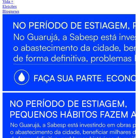
Vida +
Eleições
Blognews