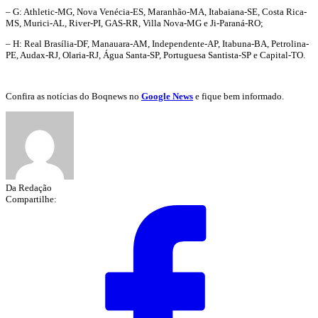
– G: Athletic-MG, Nova Venécia-ES, Maranhão-MA, Itabaiana-SE, Costa Rica-
MS, Murici-AL, River-PI, GAS-RR, Villa Nova-MG e Ji-Paraná-RO;
– H: Real Brasília-DF, Manauara-AM, Independente-AP, Itabuna-BA, Petrolina-
PE, Audax-RJ, Olaria-RJ, Água Santa-SP, Portuguesa Santista-SP e Capital-TO.
Confira as notícias do Boqnews no
Google News
e fique bem informado.
Da Redação
Compartilhe: