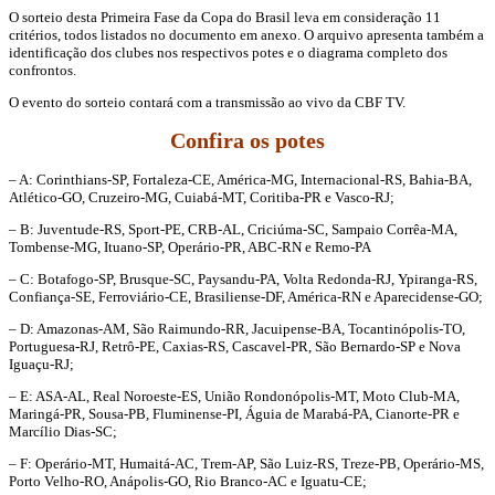
O sorteio desta Primeira Fase da Copa do Brasil leva em consideração 11
critérios, todos listados no documento em anexo. O arquivo apresenta também a
identificação dos clubes nos respectivos potes e o diagrama completo dos
confrontos.
O evento do sorteio contará com a transmissão ao vivo da CBF TV.
Confira os potes
– A: Corinthians-SP, Fortaleza-CE, América-MG, Internacional-RS, Bahia-BA,
Atlético-GO, Cruzeiro-MG, Cuiabá-MT, Coritiba-PR e Vasco-RJ;
– B: Juventude-RS, Sport-PE, CRB-AL, Criciúma-SC, Sampaio Corrêa-MA,
Tombense-MG, Ituano-SP, Operário-PR, ABC-RN e Remo-PA
– C: Botafogo-SP, Brusque-SC, Paysandu-PA, Volta Redonda-RJ, Ypiranga-RS,
Confiança-SE, Ferroviário-CE, Brasiliense-DF, América-RN e Aparecidense-GO;
– D: Amazonas-AM, São Raimundo-RR, Jacuipense-BA, Tocantinópolis-TO,
Portuguesa-RJ, Retrô-PE, Caxias-RS, Cascavel-PR, São Bernardo-SP e Nova
Iguaçu-RJ;
– E: ASA-AL, Real Noroeste-ES, União Rondonópolis-MT, Moto Club-MA,
Maringá-PR, Sousa-PB, Fluminense-PI, Águia de Marabá-PA, Cianorte-PR e
Marcílio Dias-SC;
– F: Operário-MT, Humaitá-AC, Trem-AP, São Luiz-RS, Treze-PB, Operário-MS,
Porto Velho-RO, Anápolis-GO, Rio Branco-AC e Iguatu-CE;