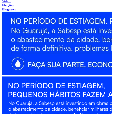
Vida +
Eleições
Blognews