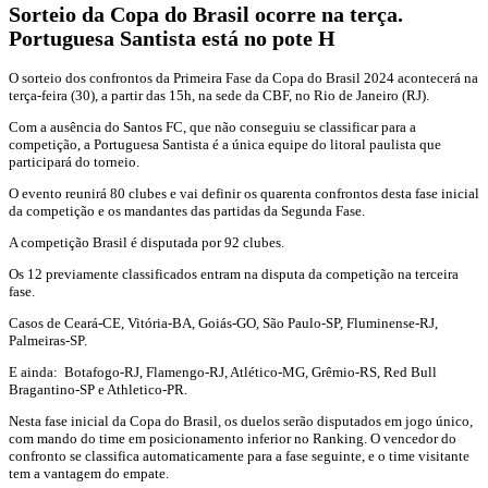
Sorteio da Copa do Brasil ocorre na terça.
Portuguesa Santista está no pote H
O sorteio dos confrontos da Primeira Fase da Copa do Brasil 2024 acontecerá na
terça-feira (30), a partir das 15h, na sede da CBF, no Rio de Janeiro (RJ).
Com a ausência do Santos FC, que não conseguiu se classificar para a
competição, a Portuguesa Santista é a única equipe do litoral paulista que
participará do torneio.
O evento reunirá 80 clubes e vai definir os quarenta confrontos desta fase inicial
da competição e os mandantes das partidas da Segunda Fase.
A competição Brasil é disputada por 92 clubes.
Os 12 previamente classificados entram na disputa da competição na terceira
fase.
Casos de Ceará-CE, Vitória-BA, Goiás-GO, São Paulo-SP, Fluminense-RJ,
Palmeiras-SP.
E ainda: Botafogo-RJ, Flamengo-RJ, Atlético-MG, Grêmio-RS, Red Bull
Bragantino-SP e Athletico-PR.
Nesta fase inicial da Copa do Brasil, os duelos serão disputados em jogo único,
com mando do time em posicionamento inferior no Ranking. O vencedor do
confronto se classifica automaticamente para a fase seguinte, e o time visitante
tem a vantagem do empate.