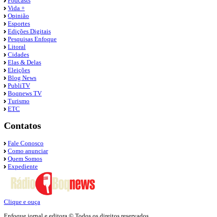
Podcasts
Vida +
Opinião
Esportes
Edições Digitais
Pesquisas Enfoque
Litoral
Cidades
Elas & Delas
Eleições
Blog News
PubliTV
Boqnews TV
Turismo
ETC
Contatos
Fale Conosco
Como anunciar
Quem Somos
Expediente
Clique e ouça
Enfoque jornal e editora © Todos os direitos reservados