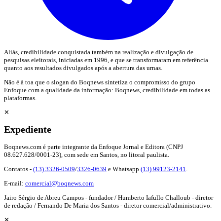
Aliás, credibilidade conquistada também na realização e divulgação de
pesquisas eleitorais, iniciadas em 1996, e que se transformaram em referência
quanto aos resultados divulgados após a abertura das urnas.
Não é à toa que o slogan do Boqnews sintetiza o compromisso do grupo
Enfoque com a qualidade da informação: Boqnews, credibilidade em todas as
plataformas.
✕
Expediente
Boqnews.com é parte integrante da Enfoque Jornal e Editora (CNPJ
08.627.628/0001-23), com sede em Santos, no litoral paulista.
Contatos -
(13) 3326-0509
/
3326-0639
e Whatsapp
(13) 99123-2141
.
E-mail:
comercial@boqnews.com
Jairo Sérgio de Abreu Campos - fundador / Humberto Iafullo Challoub - diretor
de redação / Fernando De Maria dos Santos - diretor comercial/administrativo.
✕