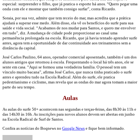
especial: surpreender o filho, que já pratica o esporte há anos. “Quero pegar uma
onda com ele e mostrar que também consigo surfar”, conta Ricardo.
Soraia, por sua vez, admite que tem receio do mar, mas acredita que a prática
ajudará a superar esse medo. Além disso, ela vê os benefícios do surfe para sua
saúde e vida social. “Acabamos de nos mudar para Santos, e quero me envolver
em tudo”, diz. A mudança de cidade pode proporcionar ao casal uma
permanência prolongada na escola. Ricardo, que já havia tentado aprender surfe
antes, agora tem a oportunidade de dar continuidade aos treinamentos sem a
distância da capital.
José Carlos Paulino, 64 anos, operador comercial aposentado, também é um dos
alunos antigos que retornou à escola. Frequentando o local há três anos, ele se
sente em casa. “Aqui se formou uma verdadeira família. O pessoal tem um
vínculo muito bacana”, afirma José Carlos, que nunca tinha praticado o surfe
antes e aprendeu tudo na Escola Radical. Além do surfe, ele pratica
pedestrianismo e ciclismo, mas revela que as ondas do mar agora tomam a maior
parte do seu tempo.
Aulas
As aulas do surfe 50+ acontecem nas segundas e terças-feiras, das 8h30 às 11h e
das 14h30 às 16h. As inscrições para novos alunos devem ser abertas em junho
na Escola Radical de Surf de Santos.
Confira as notícias do Boqnews no
Google News
e fique bem informado.