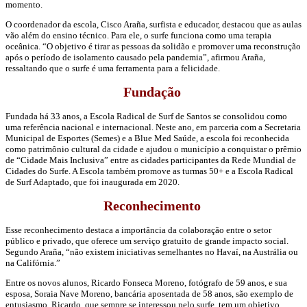
momento.
O coordenador da escola, Cisco Araña, surfista e educador, destacou que as aulas
vão além do ensino técnico. Para ele, o surfe funciona como uma terapia
oceânica. “O objetivo é tirar as pessoas da solidão e promover uma reconstrução
após o período de isolamento causado pela pandemia”, afirmou Araña,
ressaltando que o surfe é uma ferramenta para a felicidade.
Fundação
Fundada há 33 anos, a Escola Radical de Surf de Santos se consolidou como
uma referência nacional e internacional. Neste ano, em parceria com a Secretaria
Municipal de Esportes (Semes) e a Blue Med Saúde, a escola foi reconhecida
como patrimônio cultural da cidade e ajudou o município a conquistar o prêmio
de “Cidade Mais Inclusiva” entre as cidades participantes da Rede Mundial de
Cidades do Surfe. A Escola também promove as turmas 50+ e a Escola Radical
de Surf Adaptado, que foi inaugurada em 2020.
Reconhecimento
Esse reconhecimento destaca a importância da colaboração entre o setor
público e privado, que oferece um serviço gratuito de grande impacto social.
Segundo Araña, “não existem iniciativas semelhantes no Havaí, na Austrália ou
na Califórnia.”
Entre os novos alunos, Ricardo Fonseca Moreno, fotógrafo de 59 anos, e sua
esposa, Soraia Nave Moreno, bancária aposentada de 58 anos, são exemplo de
entusiasmo. Ricardo, que sempre se interessou pelo surfe, tem um objetivo