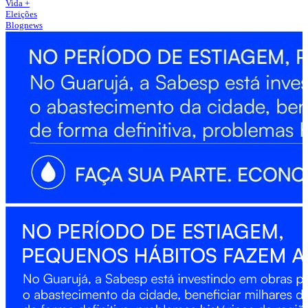
Vida +
Eleições
Blognews