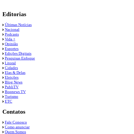
Editorias
Últimas Notícias
Nacional
Podcasts
Vida +
Opinião
Esportes
Edições Digitais
Pesquisas Enfoque
Litoral
Cidades
Elas & Delas
Eleições
Blog News
PubliTV
Boqnews TV
Turismo
ETC
Contatos
Fale Conosco
Como anunciar
Quem Somos