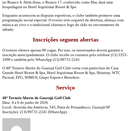
no Buraco 4. Além disso, o Buraco 17, conhecido como Ilha, dará uma
hospedagem no Hotel Jequitimar Resort & Spa.
Enquanto acontecem as disputas esportivas, o clube também promove uma
programação social especial. O evento terá coquetel de abertura, almoço com
música ao vivo e o tradicional churrasco fogo de chão no encerramento de
sábado.
Inscrições seguem abertas
O torneio oferece apenas 90 vagas. Por isso, os interessados devem garantir a
inscrição antecipadamente. O clube recebe os contatos pelo telefone (13) 3353-
1090 e também pelo WhatsApp (13) 99731-2241.
O 40º Torneio Aberto do Guarujá Golf Club conta com patrocínio de Casa
Grande Hotel Resort & Spa, Hotel Jequitimar Resort & Spa, Shineray, WTC
Pactual, EFG, SOMUS, Grupo Espera e Heineken.
Serviço
40º Torneio Aberto do Guarujá Golf Club
Data: 4 a 6 de junho de 2026
Local: Avenida das Américas, 545, Praia de Pernambuco, Guarujá/SP
Inscrições: (13) 99731-2241 (WhatsApp)