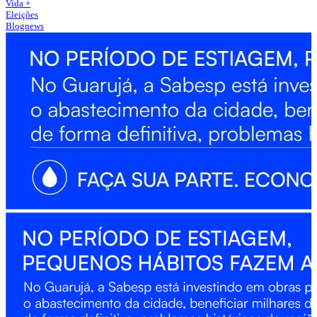
Vida +
Eleições
Blognews