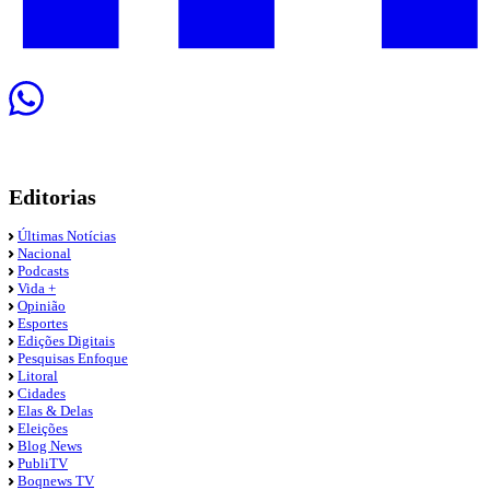
Editorias
Últimas Notícias
Nacional
Podcasts
Vida +
Opinião
Esportes
Edições Digitais
Pesquisas Enfoque
Litoral
Cidades
Elas & Delas
Eleições
Blog News
PubliTV
Boqnews TV