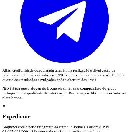
Aliás, credibilidade conquistada também na realização e divulgação de
pesquisas eleitorais, iniciadas em 1996, e que se transformaram em referência
quanto aos resultados divulgados após a abertura das urnas.
Não é à toa que o slogan do Boqnews sintetiza o compromisso do grupo
Enfoque com a qualidade da informação: Boqnews, credibilidade em todas as
plataformas.
✕
Expediente
Boqnews.com é parte integrante da Enfoque Jornal e Editora (CNPJ
08.627.628/0001-23), com sede em Santos, no litoral paulista.