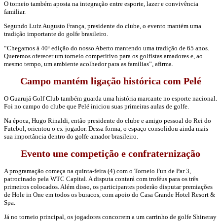
O torneio também aposta na integração entre esporte, lazer e convivência
familiar.
Segundo Luiz Augusto França, presidente do clube, o evento mantém uma
tradição importante do golfe brasileiro.
“Chegamos à 40ª edição do nosso Aberto mantendo uma tradição de 65 anos.
Queremos oferecer um torneio competitivo para os golfistas amadores e, ao
mesmo tempo, um ambiente acolhedor para as famílias”, afirma.
Campo mantém ligação histórica com Pelé
O
Guarujá Golf Club
também guarda uma história marcante no esporte nacional.
Foi no campo do clube que
Pelé
iniciou suas primeiras aulas de golfe.
Na época, Hugo Rinaldi, então presidente do clube e amigo pessoal do Rei do
Futebol, orientou o ex-jogador. Dessa forma, o espaço consolidou ainda mais
sua importância dentro do golfe amador brasileiro.
Evento une competição e confraternização
A programação começa na quinta-feira (4) com o Torneio Fun de Par 3,
patrocinado pela WTC Capital. A disputa contará com troféus para os três
primeiros colocados. Além disso, os participantes poderão disputar premiações
de Hole in One em todos os buracos, com apoio do Casa Grande Hotel Resort &
Spa.
Já no torneio principal, os jogadores concorrem a um carrinho de golfe Shineray