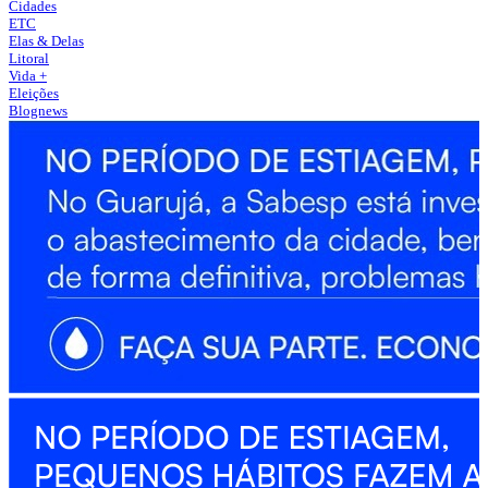
Cidades
ETC
Elas & Delas
Litoral
Vida +
Eleições
Blognews