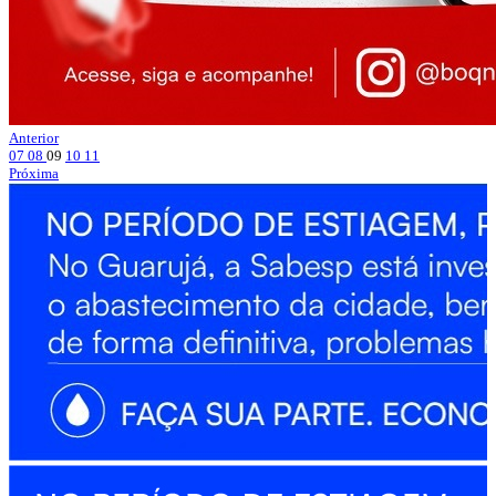
Anterior
07
08
09
10
11
Próxima