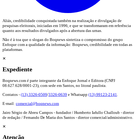
Aliás, credibilidade conquistada também na realização e divulgação de
pesquisas eleitorais, iniciadas em 1996, e que se transformaram em referência
quanto aos resultados divulgados após a abertura das urnas.
Não é à toa que o slogan do Boqnews sintetiza o compromisso do grupo
Enfoque com a qualidade da informação: Boqnews, credibilidade em todas as
plataformas.
✕
Expediente
Boqnews.com é parte integrante da Enfoque Jornal e Editora (CNPJ
08.627.628/0001-23), com sede em Santos, no litoral paulista.
Contatos -
(13) 3326-0509
/
3326-0639
e Whatsapp
(13) 99123-2141
.
E-mail:
comercial@boqnews.com
Jairo Sérgio de Abreu Campos - fundador / Humberto Iafullo Challoub - diretor
de redação / Fernando De Maria dos Santos - diretor comercial/administrativo.
✕
Atenção