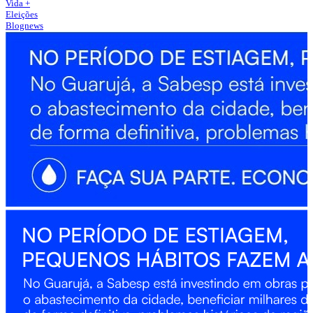
Vida +
Eleições
Blognews