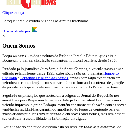
Clique e ouça
Enfoque jornal e editora © Todos os direitos reservados
Desenvolvido por:
✕
Quem Somos
Boqnews.com é um dos produtos da Enfoque Jornal e Editora, que edita o
Boqnews, jornal em circulação em Santos, no litoral paulista, desde 1986.
Fundado pelo jornalista Jairo Sérgio de Abreu Campos, o veículo passou a ser
editado pela Enfoque desde 1993, cujos sócios são os jornalistas
Humberto
Challoub
e
Fernando De Maria dos Santos
, ambos com larga experiência em
veículos de comunicação e no setor acadêmico, formando centenas de gerações
de jornalistas hoje atuando nos mais variados veículos do País e do exterior.
Seguindo os princípios que nortearam a origem do Jornal do Boqueirão nos
anos 80 (depois Boqueirão News, sucedido pelo nome atual Boqnews) como
veículo impresso, o grupo Enfoque mantém constante atualização com as novas
tendências multimídias garantindo ampliação do leque de conteúdo para os
mais variados públicos diversificando-o em novas plataformas, mas sem perder
sua essência: a credibilidade na informação divulgada.
A qualidade do conteúdo oferecido está presente em todas as plataformas: do