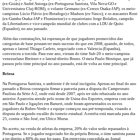
(ex-Goiás) e André Astorga (ex-Portuguesa Santista, Vila Nova-GO e
Universitatea Cluj-ROM); o volante Germano (ex-Cerezo Osaka-JAP); os meio-
campistas Lúcio Flávio (ex-Botafogo) e Madson (ex-Vasco); e os atacantes Roni
(ex-Gamba Osaka-JAP e Fluminense) e o equatoriano Jorge Bolaños, campeão
da Libertadores e vice-campeão mundial de clubes com a LDU de Quito
(Equador), no ano passado.
Além das contratações, há esperanças de que jogadores promovidos das
categorias de base possam ter mais sucesso do que em 2008, quando, de todos,
apenas o lateral Thiago Carleto, negociado com o Valencia (Espanha),
convenceu a torcida. Para esse ano, vieram do time Sub-20 o meio-campista
venezuelano Breitner e o lateral-direito Bruno. O meia Paulo Henrique, que já
passou pelo time principal no ano passado, está de volta ao time principal.
Briosa
Na Portuguesa Santista, o ambiente é de total incógnita. Apenas no final do ano
passado a Briosa conseguiu firmar a parceria para a disputa do Campeonato
Paulista da Série A-2, onde está desde 2007, após ter sido rebaixada no ano
anterior. A parceira atende pelo nome de Usina dos Esportes, empresa com sede
em São Paulo e ligações em Barueri, onde foram apresentados os novos
jogadores da Rubro-Verde e a equipe começou sua pré-temporada, visando a
disputa do segundo escalão do torneio estadual. A estréia está marcada para dia
25, contra o São José, em Ulrico Mursa.
No acerto, na venda de atletas da empresa, 20% do valor serão repassados à
Portuguesa. Se o jogador negociado for da própria Briosa, o time santista passa
a ter direito a 80% do que for pago. Em entrevista concedida ao Jornal