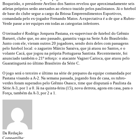
Boqueirão, o presidente Avelino dos Santos revelou que aproximadamente seis
atletas próprios serão anexados ao elenco trazido pelos paulistanos. Já o futebol
de base do clube segue a cargo da Briosa Empreendimentos Esportivos,
comandada pelo ex-jogador Fernando Matos. A expectativa é a de que a Rubro-
Verde passe a ter equipes em todas as categorias inferiores.
O treinador é Rodrigo Jorquera Pastana, ex-supervisor de futebol do Grêmio
Barueri, clube que, no ano passado, garantiu vaga na Serie A do Brasileirão.
Junto com ele, vieram outros 20 jogadores, sendo dois deles com passagens
pelo futebol local: o zagueiro Márcio Saraiva, que já atuou no Santos, e o
volante Cacá, que jogou na própria Portuguesa Santista. Recentemente, foi
anunciado também o 21º reforço: o atacante Vagner Carioca, que atuou pelo
Guaratinguetá no último Brasileiro da Série C.
O jogo será o terceiro e último na série de preparos da equipe comandada por
Pastana visando a A-2. Na semana passada, jogando fora de casa, os rubro-
verdes foram superados pelo Grêmio Osasco, time que disputará o Paulista da
Série A-3, por 1 a 0. Já na quinta-feira (15), nova derrota, agora em casa, para o
Força, também da A-3, por 2 a 1.
Da Redação
Compartilhe: