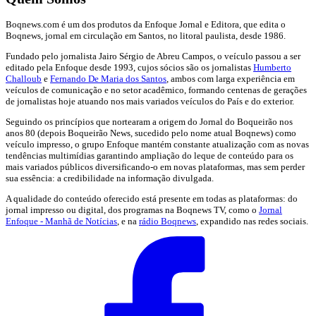
Boqnews.com é um dos produtos da Enfoque Jornal e Editora, que edita o
Boqnews, jornal em circulação em Santos, no litoral paulista, desde 1986.
Fundado pelo jornalista Jairo Sérgio de Abreu Campos, o veículo passou a ser
editado pela Enfoque desde 1993, cujos sócios são os jornalistas
Humberto
Challoub
e
Fernando De Maria dos Santos
, ambos com larga experiência em
veículos de comunicação e no setor acadêmico, formando centenas de gerações
de jornalistas hoje atuando nos mais variados veículos do País e do exterior.
Seguindo os princípios que nortearam a origem do Jornal do Boqueirão nos
anos 80 (depois Boqueirão News, sucedido pelo nome atual Boqnews) como
veículo impresso, o grupo Enfoque mantém constante atualização com as novas
tendências multimídias garantindo ampliação do leque de conteúdo para os
mais variados públicos diversificando-o em novas plataformas, mas sem perder
sua essência: a credibilidade na informação divulgada.
A qualidade do conteúdo oferecido está presente em todas as plataformas: do
jornal impresso ou digital, dos programas na Boqnews TV, como o
Jornal
Enfoque - Manhã de Notícias
, e na
rádio Boqnews
, expandido nas redes sociais.