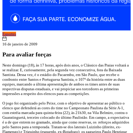
Esportes
16 de janeiro de 2009
Para avaliar forças
Neste domingo (18), às 17 horas, após dois anos, o Clássico das Praias voltará a
se realizar. E, curiosamente, pela segunda vez consecutiva, fora da Baixada
Santista. Dessa vez, é o estádio do Pacaembu, em São Paulo, que recebe o
confronto entre Santos e Portuguesa Santista, o 107º da história entre as duas
equipes, marcando a última apresentação de ambos os times antes de suas
respectivas disputas estaduais, e vai propiciar aos torcedores as primeiras
impressões a respeito dos elencos para as competições.
O jogo foi organizado pelo Peixe, com o objetivo de apresentar ao público o
elenco que defenderá as cores do time no Campeonato Paulista da Série A-1,
com estréia marcada para quinta-feira (22), às 21h30, na Vila Belmiro, contra o
Guaratinguetá, terceiro colocado do último Paulistão. Em campo, a expectativa
é a de que entrem no gramado, ainda que como reservas, os reforços adquiridos
pelo Santos para a temporada. Tratam-se dos laterais Luizinho (direito, ex-
Flamengo) e Triguinho (esquerdo, ex-Botafogo); os zagueiros Paulo Henrique