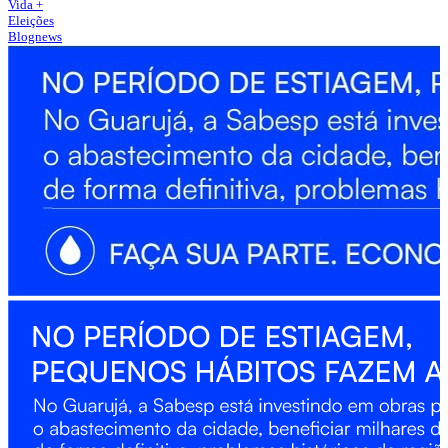
Vida +
Eleições
Blognews