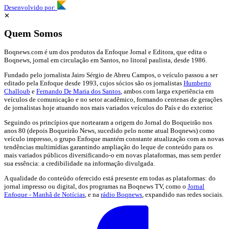
Desenvolvido por:
✕
Quem Somos
Boqnews.com é um dos produtos da Enfoque Jornal e Editora, que edita o
Boqnews, jornal em circulação em Santos, no litoral paulista, desde 1986.
Fundado pelo jornalista Jairo Sérgio de Abreu Campos, o veículo passou a ser
editado pela Enfoque desde 1993, cujos sócios são os jornalistas
Humberto
Challoub
e
Fernando De Maria dos Santos
, ambos com larga experiência em
veículos de comunicação e no setor acadêmico, formando centenas de gerações
de jornalistas hoje atuando nos mais variados veículos do País e do exterior.
Seguindo os princípios que nortearam a origem do Jornal do Boqueirão nos
anos 80 (depois Boqueirão News, sucedido pelo nome atual Boqnews) como
veículo impresso, o grupo Enfoque mantém constante atualização com as novas
tendências multimídias garantindo ampliação do leque de conteúdo para os
mais variados públicos diversificando-o em novas plataformas, mas sem perder
sua essência: a credibilidade na informação divulgada.
A qualidade do conteúdo oferecido está presente em todas as plataformas: do
jornal impresso ou digital, dos programas na Boqnews TV, como o
Jornal
Enfoque - Manhã de Notícias
, e na
rádio Boqnews
, expandido nas redes sociais.