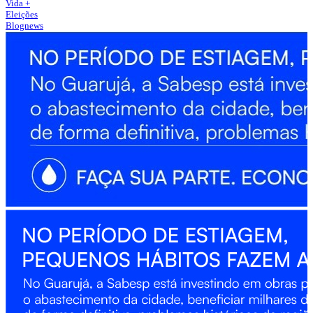
Vida +
Eleições
Blognews