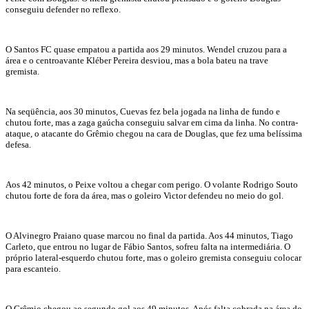
conseguiu defender no reflexo.
O Santos FC quase empatou a partida aos 29 minutos. Wendel cruzou para a
área e o centroavante Kléber Pereira desviou, mas a bola bateu na trave
gremista.
Na seqüência, aos 30 minutos, Cuevas fez bela jogada na linha de fundo e
chutou forte, mas a zaga gaúcha conseguiu salvar em cima da linha. No contra-
ataque, o atacante do Grêmio chegou na cara de Douglas, que fez uma belíssima
defesa.
Aos 42 minutos, o Peixe voltou a chegar com perigo. O volante Rodrigo Souto
chutou forte de fora da área, mas o goleiro Victor defendeu no meio do gol.
O Alvinegro Praiano quase marcou no final da partida. Aos 44 minutos, Tiago
Carleto, que entrou no lugar de Fábio Santos, sofreu falta na intermediária. O
próprio lateral-esquerdo chutou forte, mas o goleiro gremista conseguiu colocar
para escanteio.
O Grêmio chegou ao segundo gol aos 49 minutos. Após falta cobrada na área do