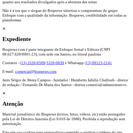
quanto aos resultados divulgados após a abertura das urnas.
Não é à toa que o slogan do Boqnews sintetiza o compromisso do grupo
Enfoque com a qualidade da informação: Boqnews, credibilidade em todas as
plataformas.
✕
Expediente
Boqnews.com é parte integrante da Enfoque Jornal e Editora (CNPJ
08.627.628/0001-23), com sede em Santos, no litoral paulista.
Contatos -
(13) 3326-0509
/
3326-0639
e Whatsapp
(13) 99123-2141
.
E-mail:
comercial@boqnews.com
Jairo Sérgio de Abreu Campos - fundador / Humberto Iafullo Challoub - diretor
de redação / Fernando De Maria dos Santos - diretor comercial/administrativo.
✕
Atenção
Material jornalístico do Boqnews (textos, fotos, vídeos, etc) estão protegidos
pela Lei de Direitos Autorais (Lei 9.610 de 1988). Proibida a reprodução sem
autorização.
Este site usa cookies para personalizar conteúdo e analisar o tráfego do site.