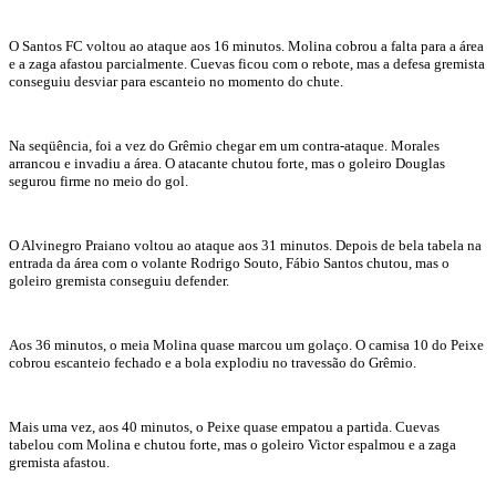
O Santos FC voltou ao ataque aos 16 minutos. Molina cobrou a falta para a área
e a zaga afastou parcialmente. Cuevas ficou com o rebote, mas a defesa gremista
conseguiu desviar para escanteio no momento do chute.
Na seqüência, foi a vez do Grêmio chegar em um contra-ataque. Morales
arrancou e invadiu a área. O atacante chutou forte, mas o goleiro Douglas
segurou firme no meio do gol.
O Alvinegro Praiano voltou ao ataque aos 31 minutos. Depois de bela tabela na
entrada da área com o volante Rodrigo Souto, Fábio Santos chutou, mas o
goleiro gremista conseguiu defender.
Aos 36 minutos, o meia Molina quase marcou um golaço. O camisa 10 do Peixe
cobrou escanteio fechado e a bola explodiu no travessão do Grêmio.
Mais uma vez, aos 40 minutos, o Peixe quase empatou a partida. Cuevas
tabelou com Molina e chutou forte, mas o goleiro Victor espalmou e a zaga
gremista afastou.