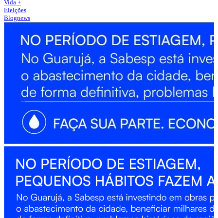
Vida +
Eleições
Blognews