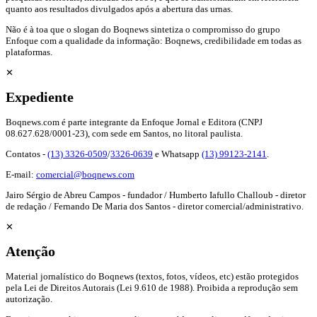
quanto aos resultados divulgados após a abertura das urnas.
Não é à toa que o slogan do Boqnews sintetiza o compromisso do grupo
Enfoque com a qualidade da informação: Boqnews, credibilidade em todas as
plataformas.
✕
Expediente
Boqnews.com é parte integrante da Enfoque Jornal e Editora (CNPJ
08.627.628/0001-23), com sede em Santos, no litoral paulista.
Contatos -
(13) 3326-0509
/
3326-0639
e Whatsapp
(13) 99123-2141
.
E-mail:
comercial@boqnews.com
Jairo Sérgio de Abreu Campos - fundador / Humberto Iafullo Challoub - diretor
de redação / Fernando De Maria dos Santos - diretor comercial/administrativo.
✕
Atenção
Material jornalístico do Boqnews (textos, fotos, vídeos, etc) estão protegidos
pela Lei de Direitos Autorais (Lei 9.610 de 1988). Proibida a reprodução sem
autorização.