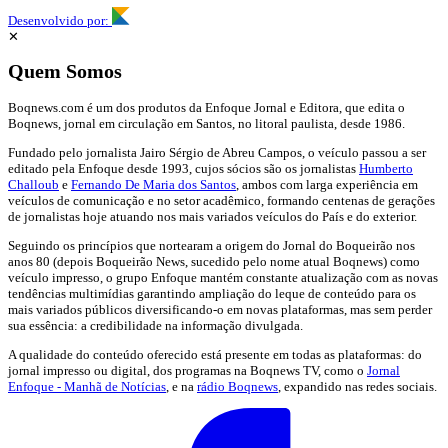
Desenvolvido por:
✕
Quem Somos
Boqnews.com é um dos produtos da Enfoque Jornal e Editora, que edita o
Boqnews, jornal em circulação em Santos, no litoral paulista, desde 1986.
Fundado pelo jornalista Jairo Sérgio de Abreu Campos, o veículo passou a ser
editado pela Enfoque desde 1993, cujos sócios são os jornalistas
Humberto
Challoub
e
Fernando De Maria dos Santos
, ambos com larga experiência em
veículos de comunicação e no setor acadêmico, formando centenas de gerações
de jornalistas hoje atuando nos mais variados veículos do País e do exterior.
Seguindo os princípios que nortearam a origem do Jornal do Boqueirão nos
anos 80 (depois Boqueirão News, sucedido pelo nome atual Boqnews) como
veículo impresso, o grupo Enfoque mantém constante atualização com as novas
tendências multimídias garantindo ampliação do leque de conteúdo para os
mais variados públicos diversificando-o em novas plataformas, mas sem perder
sua essência: a credibilidade na informação divulgada.
A qualidade do conteúdo oferecido está presente em todas as plataformas: do
jornal impresso ou digital, dos programas na Boqnews TV, como o
Jornal
Enfoque - Manhã de Notícias
, e na
rádio Boqnews
, expandido nas redes sociais.