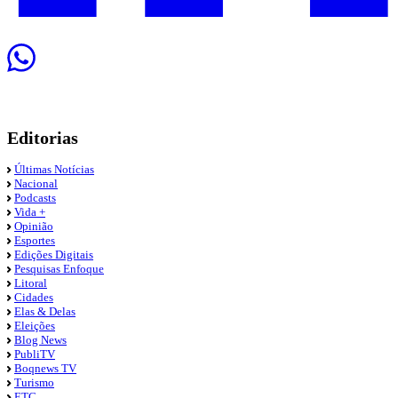
Editorias
Últimas Notícias
Nacional
Podcasts
Vida +
Opinião
Esportes
Edições Digitais
Pesquisas Enfoque
Litoral
Cidades
Elas & Delas
Eleições
Blog News
PubliTV
Boqnews TV
Turismo
ETC