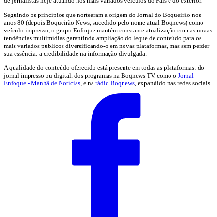
de jornalistas hoje atuando nos mais variados veículos do País e do exterior.
Seguindo os princípios que nortearam a origem do Jornal do Boqueirão nos
anos 80 (depois Boqueirão News, sucedido pelo nome atual Boqnews) como
veículo impresso, o grupo Enfoque mantém constante atualização com as novas
tendências multimídias garantindo ampliação do leque de conteúdo para os
mais variados públicos diversificando-o em novas plataformas, mas sem perder
sua essência: a credibilidade na informação divulgada.
A qualidade do conteúdo oferecido está presente em todas as plataformas: do
jornal impresso ou digital, dos programas na Boqnews TV, como o
Jornal
Enfoque - Manhã de Notícias
, e na
rádio Boqnews
, expandido nas redes sociais.