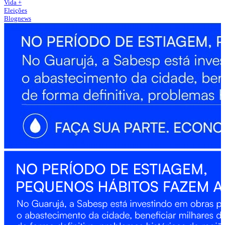
Vida +
Eleições
Blognews