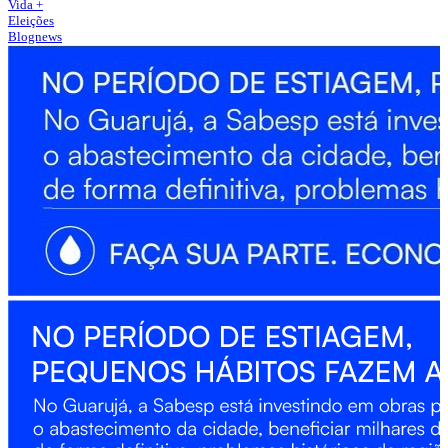
Vida +
Eleições
Blognews