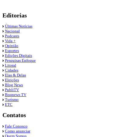
Editorias
Últimas Notícias
Nacional
Podcasts
Vida +
Opinião
Esportes
Edições Digitais
Pesquisas Enfoque
Litoral
Cidades
Elas & Delas
Eleições
Blog News
PubliTV
Boqnews TV
Turismo
ETC
Contatos
Fale Conosco
Como anunciar
Quem Somos