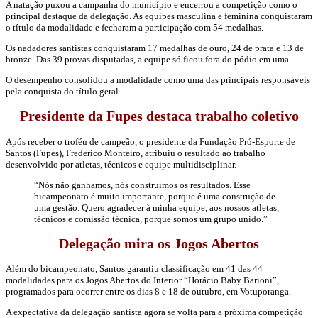
A natação puxou a campanha do município e encerrou a competição como o
principal destaque da delegação. As equipes masculina e feminina conquistaram
o título da modalidade e fecharam a participação com 54 medalhas.
Os nadadores santistas conquistaram 17 medalhas de ouro, 24 de prata e 13 de
bronze. Das 39 provas disputadas, a equipe só ficou fora do pódio em uma.
O desempenho consolidou a modalidade como uma das principais responsáveis
pela conquista do título geral.
Presidente da Fupes destaca trabalho coletivo
Após receber o troféu de campeão, o presidente da Fundação Pró-Esporte de
Santos (Fupes), Frederico Monteiro, atribuiu o resultado ao trabalho
desenvolvido por atletas, técnicos e equipe multidisciplinar.
“Nós não ganhamos, nós construímos os resultados. Esse
bicampeonato é muito importante, porque é uma construção de
uma gestão. Quero agradecer à minha equipe, aos nossos atletas,
técnicos e comissão técnica, porque somos um grupo unido.”
Delegação mira os Jogos Abertos
Além do bicampeonato, Santos garantiu classificação em 41 das 44
modalidades para os Jogos Abertos do Interior “Horácio Baby Barioni”,
programados para ocorrer entre os dias 8 e 18 de outubro, em Votuporanga.
A expectativa da delegação santista agora se volta para a próxima competição