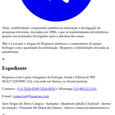
Aliás, credibilidade conquistada também na realização e divulgação de
pesquisas eleitorais, iniciadas em 1996, e que se transformaram em referência
quanto aos resultados divulgados após a abertura das urnas.
Não é à toa que o slogan do Boqnews sintetiza o compromisso do grupo
Enfoque com a qualidade da informação: Boqnews, credibilidade em todas as
plataformas.
✕
Expediente
Boqnews.com é parte integrante da Enfoque Jornal e Editora (CNPJ
08.627.628/0001-23), com sede em Santos, no litoral paulista.
Contatos -
(13) 3326-0509
/
3326-0639
e Whatsapp
(13) 99123-2141
.
E-mail:
comercial@boqnews.com
Jairo Sérgio de Abreu Campos - fundador / Humberto Iafullo Challoub - diretor
de redação / Fernando De Maria dos Santos - diretor comercial/administrativo.