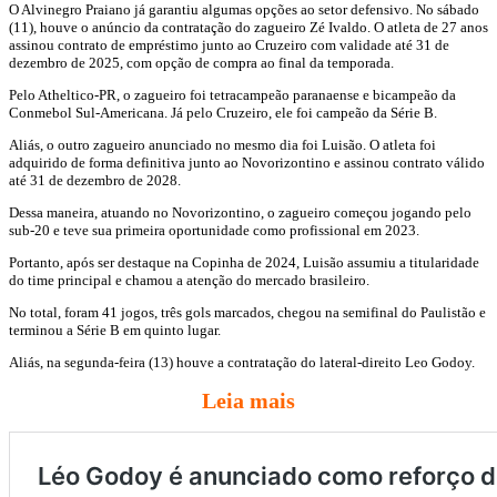
O Alvinegro Praiano já garantiu algumas opções ao setor defensivo. No sábado
(11), houve o anúncio da contratação do zagueiro Zé Ivaldo. O atleta de 27 anos
assinou contrato de empréstimo junto ao Cruzeiro com validade até 31 de
dezembro de 2025, com opção de compra ao final da temporada.
Pelo Atheltico-PR, o zagueiro foi tetracampeão paranaense e bicampeão da
Conmebol Sul-Americana. Já pelo Cruzeiro, ele foi campeão da Série B.
Aliás, o outro zagueiro anunciado no mesmo dia foi Luisão. O atleta foi
adquirido de forma definitiva junto ao Novorizontino e assinou contrato válido
até 31 de dezembro de 2028.
Dessa maneira, atuando no Novorizontino, o zagueiro começou jogando pelo
sub-20 e teve sua primeira oportunidade como profissional em 2023.
Portanto, após ser destaque na Copinha de 2024, Luisão assumiu a titularidade
do time principal e chamou a atenção do mercado brasileiro.
No total, foram 41 jogos, três gols marcados, chegou na semifinal do Paulistão e
terminou a Série B em quinto lugar.
Aliás, na segunda-feira (13) houve a contratação do lateral-direito Leo Godoy.
Leia mais