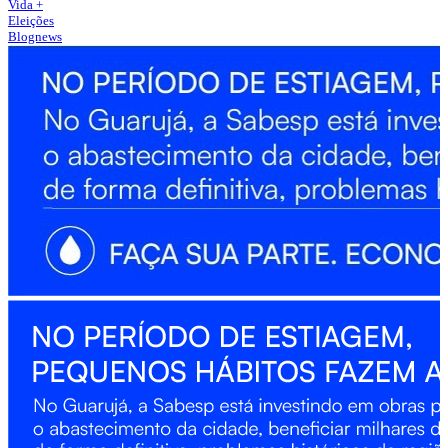
Vida +
Eleições
Blognews