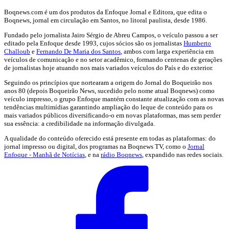
Boqnews.com é um dos produtos da Enfoque Jornal e Editora, que edita o
Boqnews, jornal em circulação em Santos, no litoral paulista, desde 1986.
Fundado pelo jornalista Jairo Sérgio de Abreu Campos, o veículo passou a ser
editado pela Enfoque desde 1993, cujos sócios são os jornalistas
Humberto
Challoub
e
Fernando De Maria dos Santos
, ambos com larga experiência em
veículos de comunicação e no setor acadêmico, formando centenas de gerações
de jornalistas hoje atuando nos mais variados veículos do País e do exterior.
Seguindo os princípios que nortearam a origem do Jornal do Boqueirão nos
anos 80 (depois Boqueirão News, sucedido pelo nome atual Boqnews) como
veículo impresso, o grupo Enfoque mantém constante atualização com as novas
tendências multimídias garantindo ampliação do leque de conteúdo para os
mais variados públicos diversificando-o em novas plataformas, mas sem perder
sua essência: a credibilidade na informação divulgada.
A qualidade do conteúdo oferecido está presente em todas as plataformas: do
jornal impresso ou digital, dos programas na Boqnews TV, como o
Jornal
Enfoque - Manhã de Notícias
, e na
rádio Boqnews
, expandido nas redes sociais.