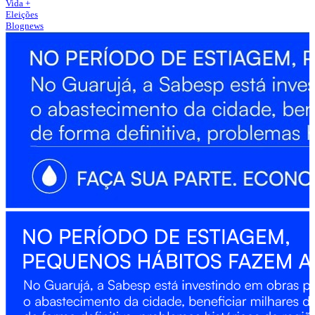
Vida +
Eleições
Blognews